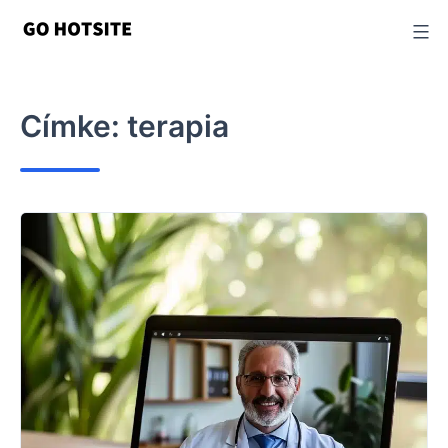
Ugrás
a
tartalomhoz
Címke:
terapia