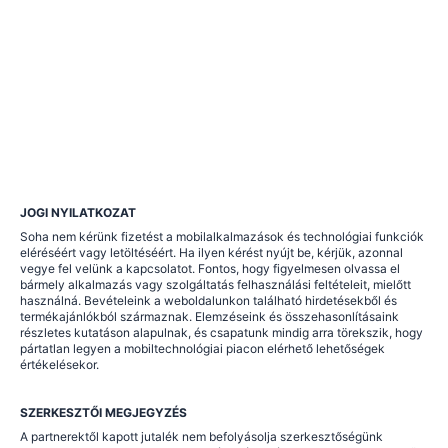
JOGI NYILATKOZAT
Soha nem kérünk fizetést a mobilalkalmazások és technológiai funkciók
eléréséért vagy letöltéséért. Ha ilyen kérést nyújt be, kérjük, azonnal
vegye fel velünk a kapcsolatot. Fontos, hogy figyelmesen olvassa el
bármely alkalmazás vagy szolgáltatás felhasználási feltételeit, mielőtt
használná. Bevételeink a weboldalunkon található hirdetésekből és
termékajánlókból származnak. Elemzéseink és összehasonlításaink
részletes kutatáson alapulnak, és csapatunk mindig arra törekszik, hogy
pártatlan legyen a mobiltechnológiai piacon elérhető lehetőségek
értékelésekor.
SZERKESZTŐI MEGJEGYZÉS
A partnerektől kapott jutalék nem befolyásolja szerkesztőségünk