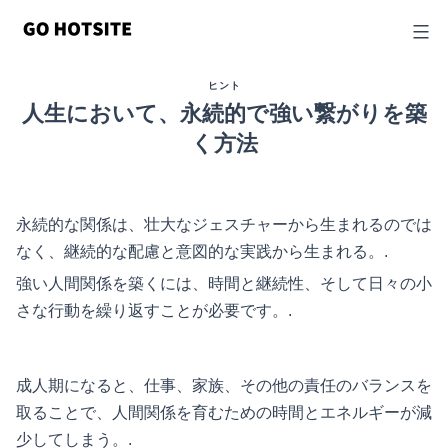
コ
ン
テ
ヒント
ン
人生において、永続的で強い繋がりを築
ツ
く方法
に
ス
キ
永続的な関係は、壮大なジェスチャーから生まれるのでは
なく、継続的な配慮と意図的な実践から生まれる。.
ッ
プ
強い人間関係を築くには、時間と継続性、そして日々の小
さな行動を繰り返すことが必要です。.
成人期になると、仕事、家族、その他の責任のバランスを
取ることで、人間関係を育むための時間とエネルギーが減
少してしまう。.