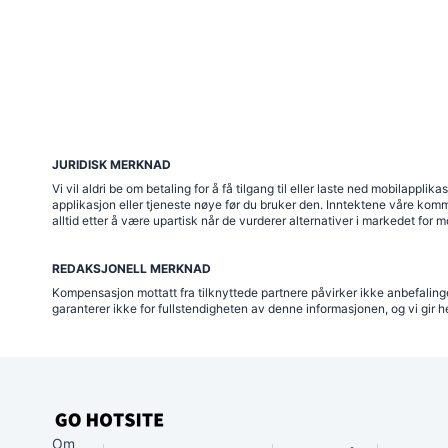
JURIDISK MERKNAD
Vi vil aldri be om betaling for å få tilgang til eller laste ned mobilappl
applikasjon eller tjeneste nøye før du bruker den. Inntektene våre komm
alltid etter å være upartisk når de vurderer alternativer i markedet for m
REDAKSJONELL MERKNAD
Kompensasjon mottatt fra tilknyttede partnere påvirker ikke anbefalingen
garanterer ikke for fullstendigheten av denne informasjonen, og vi gir h
Om