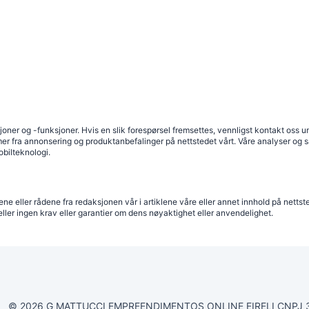
ikasjoner og -funksjoner. Hvis en slik forespørsel fremsettes, vennligst kontakt oss
er fra annonsering og produktanbefalinger på nettstedet vårt. Våre analyser og s
obilteknologi.
e eller rådene fra redaksjonen vår i artiklene våre eller annet innhold på nettste
eller ingen krav eller garantier om dens nøyaktighet eller anvendelighet.
© 2026 G MATTUCCI EMPREENDIMENTOS ONLINE EIRELI CNPJ 3375