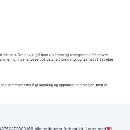
 umiddelbart. Det er viktig å lese vilkårene og betingelsene for enhver
ammenligninger er basert på detaljert forskning, og teamet vårt streber
det. Vi streber etter å gi nøyaktig og oppdatert informasjon, men vi
0272000168 Alle rettigheter forbeholdt. Laget med
i