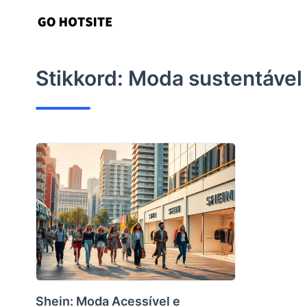
Hopp
til
innhold
Stikkord:
Moda sustentável
Shein: Moda Acessível e