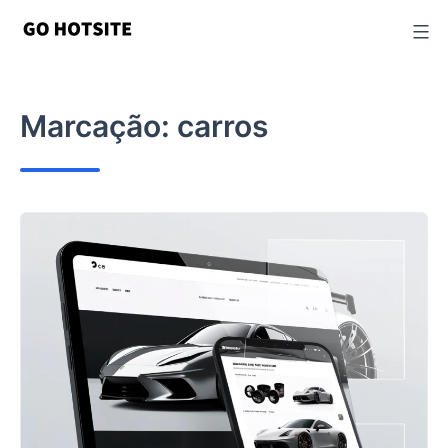
Ir
para
o
conteúdo
Marcação:
carros