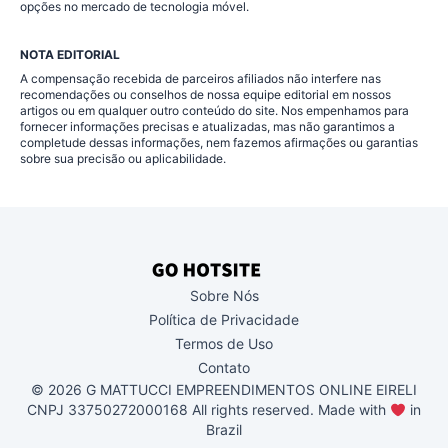
opções no mercado de tecnologia móvel.
imagens,
NOTA EDITORIAL
artigos,
A compensação recebida de parceiros afiliados não interfere nas
recomendações ou conselhos de nossa equipe editorial em nossos
etc.).
artigos ou em qualquer outro conteúdo do site. Nos empenhamos para
fornecer informações precisas e atualizadas, mas não garantimos a
O
completude dessas informações, nem fazemos afirmações ou garantias
sobre sua precisão ou aplicabilidade.
conteúdo
incorporado
de
outros
Sobre Nós
Política de Privacidade
sites
Termos de Uso
Contato
comporta-
© 2026 G MATTUCCI EMPREENDIMENTOS ONLINE EIRELI
se
CNPJ 33750272000168 All rights reserved. Made with
in
Brazil