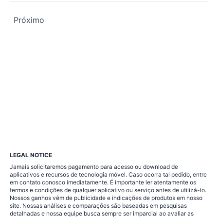
Os
Próximo
artigos
neste
site
podem
incluir
conteúdo
incorporado
LEGAL NOTICE
Jamais solicitaremos pagamento para acesso ou download de
(por
aplicativos e recursos de tecnologia móvel. Caso ocorra tal pedido, entre
em contato conosco imediatamente. É importante ler atentamente os
exemplo,
termos e condições de qualquer aplicativo ou serviço antes de utilizá-lo.
Nossos ganhos vêm de publicidade e indicações de produtos em nosso
site. Nossas análises e comparações são baseadas em pesquisas
vídeos,
detalhadas e nossa equipe busca sempre ser imparcial ao avaliar as