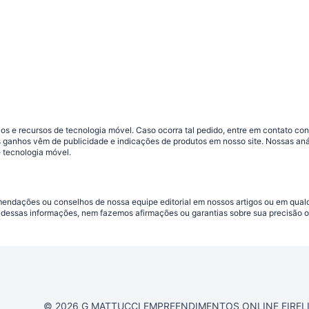
s e recursos de tecnologia móvel. Caso ocorra tal pedido, entre em contato co
sos ganhos vêm de publicidade e indicações de produtos em nosso site. Nossas 
 tecnologia móvel.
omendações ou conselhos de nossa equipe editorial em nossos artigos ou em qua
dessas informações, nem fazemos afirmações ou garantias sobre sua precisão ou
© 2026 G MATTUCCI EMPREENDIMENTOS ONLINE EIRELI CN