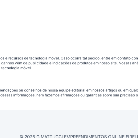
s e recursos de tecnologia móvel. Caso ocorra tal pedido, entre em contato co
sos ganhos vêm de publicidade e indicações de produtos em nosso site. Nossas 
 tecnologia móvel.
omendações ou conselhos de nossa equipe editorial em nossos artigos ou em qua
dessas informações, nem fazemos afirmações ou garantias sobre sua precisão ou
© 2026 G MATTUCCI EMPREENDIMENTOS ONLINE EIRELI CN