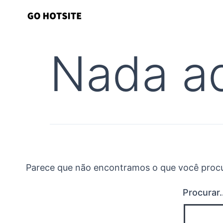
Ir
para
o
Nada a
conteúdo
Parece que não encontramos o que você procur
Procurar