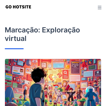
Ir
para
o
conteúdo
Marcação:
Exploração
virtual