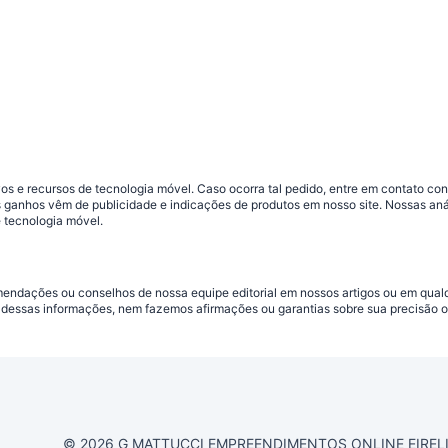
s e recursos de tecnologia móvel. Caso ocorra tal pedido, entre em contato co
sos ganhos vêm de publicidade e indicações de produtos em nosso site. Nossas 
 tecnologia móvel.
omendações ou conselhos de nossa equipe editorial em nossos artigos ou em qua
dessas informações, nem fazemos afirmações ou garantias sobre sua precisão ou
© 2026 G MATTUCCI EMPREENDIMENTOS ONLINE EIRELI CN