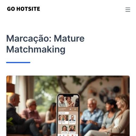
Ir
para
o
conteúdo
Marcação:
Mature
Matchmaking