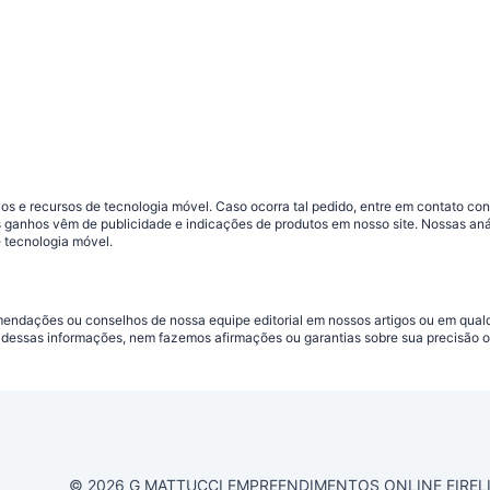
s e recursos de tecnologia móvel. Caso ocorra tal pedido, entre em contato co
sos ganhos vêm de publicidade e indicações de produtos em nosso site. Nossas 
 tecnologia móvel.
omendações ou conselhos de nossa equipe editorial em nossos artigos ou em qua
dessas informações, nem fazemos afirmações ou garantias sobre sua precisão ou
© 2026 G MATTUCCI EMPREENDIMENTOS ONLINE EIRELI CN