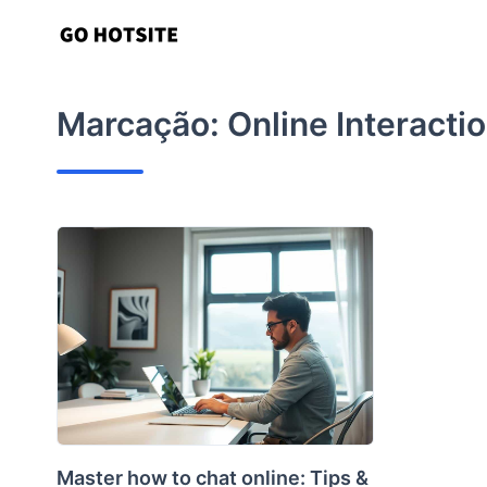
Ir
para
o
conteúdo
Marcação:
Online Interacti
Master how to chat online: Tips &