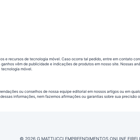
s e recursos de tecnologia móvel. Caso ocorra tal pedido, entre em contato co
sos ganhos vêm de publicidade e indicações de produtos em nosso site. Nossas 
 tecnologia móvel.
omendações ou conselhos de nossa equipe editorial em nossos artigos ou em qua
dessas informações, nem fazemos afirmações ou garantias sobre sua precisão ou
© 2026 G MATTUCCI EMPREENDIMENTOS ONLINE EIRELI CN