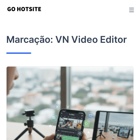
Ir
para
o
conteúdo
Marcação:
VN Video Editor