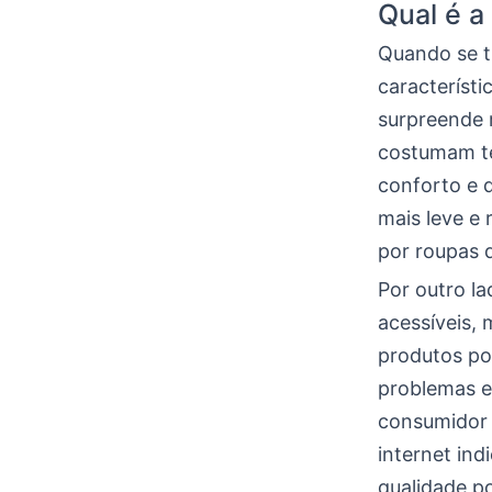
Qual é a
Quando se t
característi
surpreende 
costumam te
conforto e 
mais leve e 
por roupas 
Por outro l
acessíveis,
produtos po
problemas e
consumidor 
internet ind
qualidade po