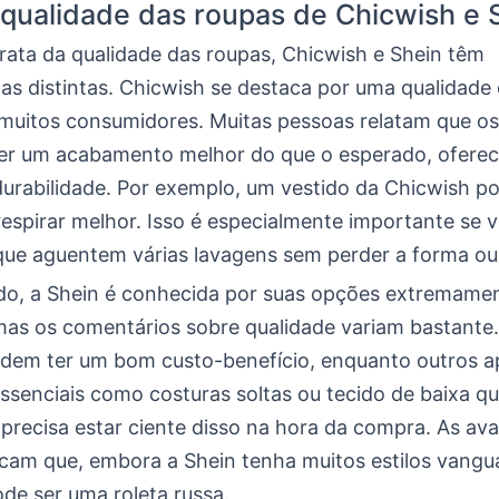
 qualidade das roupas de Chicwish e 
rata da qualidade das roupas, Chicwish e Shein têm
cas distintas. Chicwish se destaca por uma qualidade
muitos consumidores. Muitas pessoas relatam que os
r um acabamento melhor do que o esperado, ofere
durabilidade. Por exemplo, um vestido da Chicwish po
respirar melhor. Isso é especialmente importante se 
que aguentem várias lavagens sem perder a forma ou 
ado, a Shein é conhecida por suas opções extremame
 mas os comentários sobre qualidade variam bastante
dem ter um bom custo-benefício, enquanto outros 
ssenciais como costuras soltas ou tecido de baixa qu
precisa estar ciente disso na hora da compra. As ava
icam que, embora a Shein tenha muitos estilos vangua
de ser uma roleta russa.