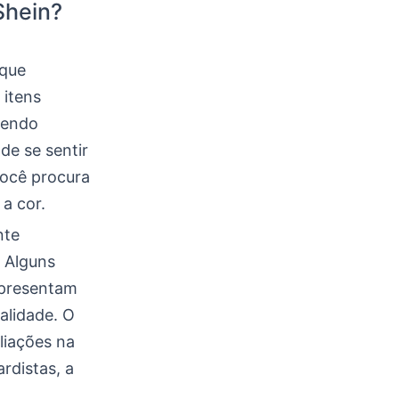
Shein?
 que
 itens
cendo
de se sentir
você procura
a cor.
nte
. Alguns
apresentam
alidade. O
liações na
rdistas, a