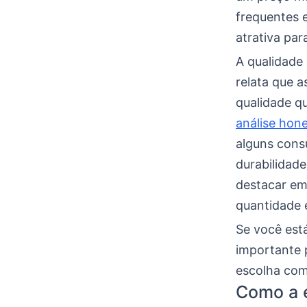
frequentes 
atrativa pa
A qualidade
relata que 
qualidade q
análise hon
alguns cons
durabilidad
destacar em
quantidade 
Se você est
importante 
escolha com
Como a é