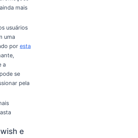
ainda mais
s usuários
om uma
iado por
esta
nante,
e a
 pode se
sionar pela
mais
vasta
cwish e