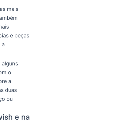
as mais
 também
mais
cias e peças
 a
 alguns
com o
bre a
as duas
ço ou
wish e na