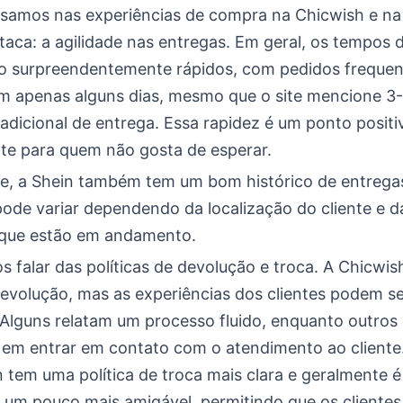
amos nas experiências de compra na Chicwish e na
taca: a agilidade nas entregas. Em geral, os tempos 
o surpreendentemente rápidos, com pedidos freque
 apenas alguns dias, mesmo que o site mencione 3-4
dicional de entrega. Essa rapidez é um ponto positi
te para quem não gosta de esperar.
e, a Shein também tem um bom histórico de entrega
pode variar dependendo da localização do cliente e d
que estão em andamento.
 falar das políticas de devolução e troca. A Chicwis
evolução, mas as experiências dos clientes podem s
 Alguns relatam um processo fluido, enquanto outros
s em entrar em contato com o atendimento ao cliente
n tem uma política de troca mais clara e geralmente é
 um pouco mais amigável, permitindo que os cliente