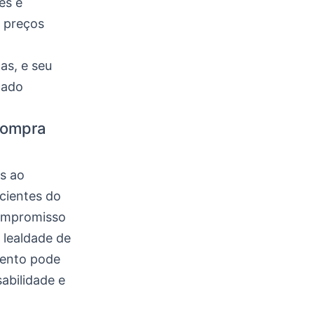
es e
 preços
as, e seu
cado
compra
os ao
cientes do
ompromisso
 lealdade de
mento pode
abilidade e