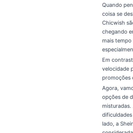
Quando pens
coisa se des
Chicwish sã
chegando em
mais tempo a
especialmen
Em contrast
velocidade 
promoções 
Agora, vamos
opções de d
misturadas.
dificuldade
lado, a Shei
considerada