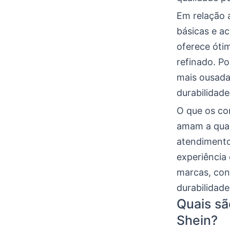
Em relação 
básicas e a
oferece óti
refinado. Po
mais ousada
durabilidad
O que os co
amam a qual
atendimento
experiência
marcas, cons
durabilidade
Quais sã
Shein?