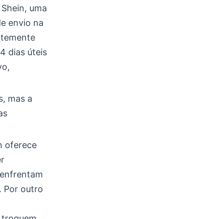
 Shein, uma
de envio na
ntemente
 dias úteis
vo,
s, mas a
as
h oferece
er
 enfrentam
. Por outro
s troquem