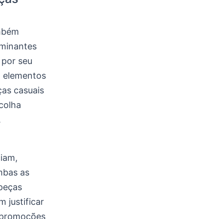
ambém
ominantes
 por seu
o elementos
ças casuais
colha
.
ciam,
mbas as
peças
 justificar
s promoções