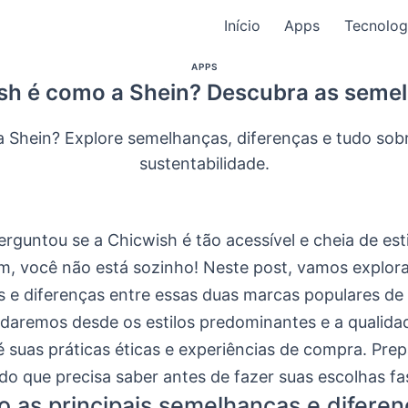
Início
Apps
Tecnolog
APPS
sh é como a Shein? Descubra as seme
 Shein? Explore semelhanças, diferenças e tudo sobre
sustentabilidade.
erguntou se a Chicwish é tão acessível e cheia de est
im, você não está sozinho! Neste post, vamos explora
 e diferenças entre essas duas marcas populares d
rdaremos desde os estilos predominantes e a qualida
 suas práticas éticas e experiências de compra. Pre
do que precisa saber antes de fazer suas escolhas fa
o as principais semelhanças e difere