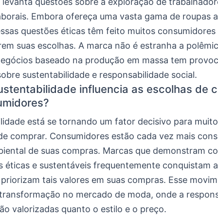
e levanta questões sobre a exploração de trabalhador
aborais. Embora ofereça uma vasta gama de roupas a
 essas questões éticas têm feito muitos consumidores
rem suas escolhas. A marca não é estranha a polêmic
negócios baseado na produção em massa tem provo
obre sustentabilidade e responsabilidade social.
stentabilidade influencia as escolhas de 
umidores?
lidade está se tornando um fator decisivo para muit
de comprar. Consumidores estão cada vez mais cons
biental de suas compras. Marcas que demonstram c
s éticas e sustentáveis frequentemente conquistam a
e priorizam tais valores em suas compras. Esse movi
 transformação no mercado de moda, onde a respons
tão valorizadas quanto o estilo e o preço.