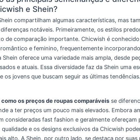
icwish e Shein?
Shein compartilham algumas características, mas t
diferenças notáveis. Primeiramente, os estilos pred
o de comparação importante. Chicwish é conhecido
 romântico e feminino, frequentemente incorporand
 a Shein oferece uma variedade mais ampla, desde pe
sados e atuais. Essa diversidade faz da Shein uma es
e os jovens que buscam seguir as últimas tendências
r
como os preços de roupas comparáveis
se diferen
nde a ter preços um pouco mais elevados. Embora a
m consideradas fast fashion e geralmente ofereçam 
a qualidade e os designs exclusivos da Chicwish podem
is alto. A Shein, por outro lado, se destaca por sua