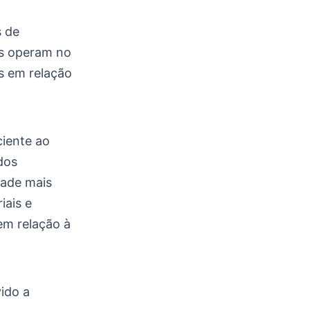
s de
as operam no
as em relação
iente ao
dos
dade mais
iais e
em relação à
vido a