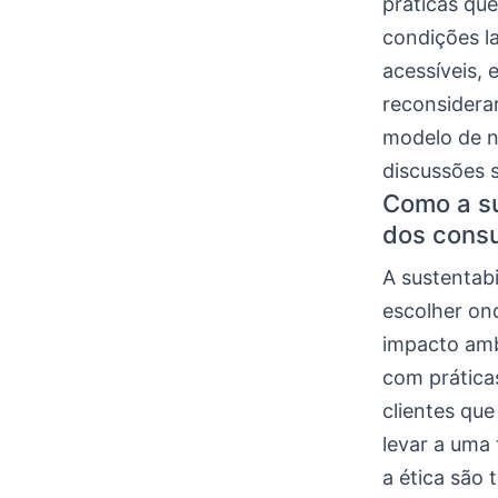
práticas qu
condições l
acessíveis,
reconsidera
modelo de 
discussões s
Como a su
dos cons
A sustentabi
escolher on
impacto am
com prática
clientes qu
levar a uma
a ética são 