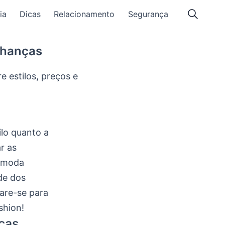
ia
Dicas
Relacionamento
Segurança
lhanças
 estilos, preços e
ilo quanto a
r as
e moda
de dos
pare-se para
shion!
nças