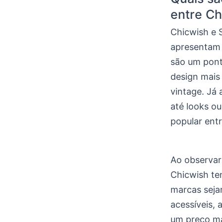
entre Ch
Chicwish e 
apresentam 
são um pont
design mais
vintage. Já
até looks ou
popular entr
Ao observa
Chicwish te
marcas seja
acessíveis, 
um preço ma