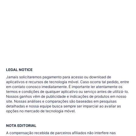
neste
site
podem
incluir
conteúdo
incorporado
LEGAL NOTICE
Jamais solicitaremos pagamento para acesso ou download de
(por
aplicativos e recursos de tecnologia móvel. Caso ocorra tal pedido, entre
em contato conosco imediatamente. É importante ler atentamente os
exemplo,
termos e condições de qualquer aplicativo ou serviço antes de utilizá-lo.
Nossos ganhos vêm de publicidade e indicações de produtos em nosso
site. Nossas análises e comparações são baseadas em pesquisas
vídeos,
detalhadas e nossa equipe busca sempre ser imparcial ao avaliar as
opções no mercado de tecnologia móvel.
imagens,
NOTA EDITORIAL
artigos,
A compensação recebida de parceiros afiliados não interfere nas