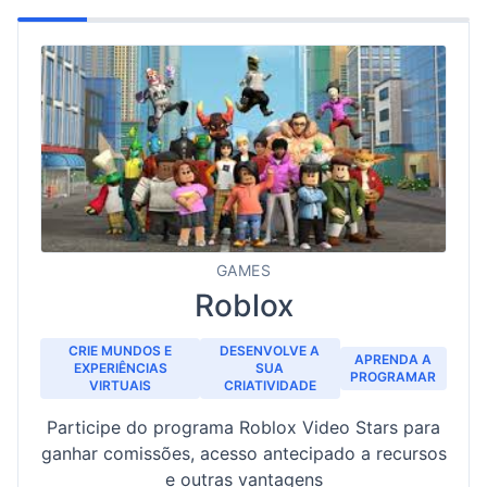
GAMES
Roblox
CRIE MUNDOS E
DESENVOLVE A
APRENDA A
EXPERIÊNCIAS
SUA
PROGRAMAR
VIRTUAIS
CRIATIVIDADE
Participe do programa Roblox Video Stars para
ganhar comissões, acesso antecipado a recursos
e outras vantagens