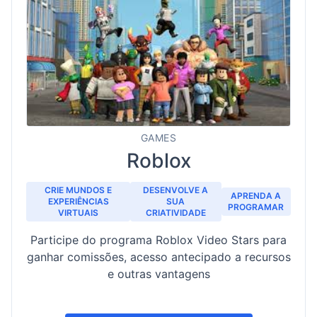
GAMES
Roblox
CRIE MUNDOS E
DESENVOLVE A
APRENDA A
EXPERIÊNCIAS
SUA
PROGRAMAR
VIRTUAIS
CRIATIVIDADE
Participe do programa Roblox Video Stars para
ganhar comissões, acesso antecipado a recursos
e outras vantagens