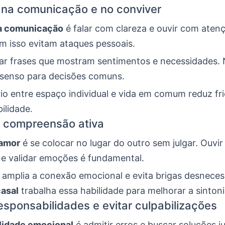
na comunicação e no conviver
a comunicação
é falar com clareza e ouvir com atenç
am isso evitam ataques pessoais.
ar frases que mostram sentimentos e necessidades. N
senso para decisões comuns.
rio entre espaço individual e vida em comum reduz fr
bilidade.
 compreensão ativa
 amor
é se colocar no lugar do outro sem julgar. Ouvi
 e validar emoções é fundamental.
 amplia a conexão emocional e evita brigas desneces
casal
trabalha essa habilidade para melhorar a sintoni
esponsabilidades e evitar culpabilizações
lidade emocional
é admitir erros e buscar soluções j