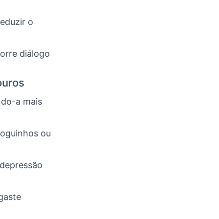
eduzir o
orre diálogo
ouros
ndo-a mais
joguinhos ou
 depressão
sgaste