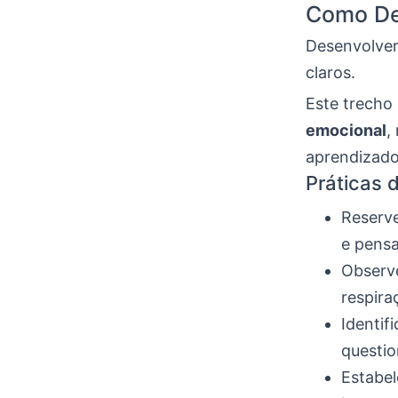
Como De
Desenvolver
claros.
Este trecho
emocional
,
aprendizado
Práticas 
Reserve
e pens
Observe
respira
Identi
questio
Estabe