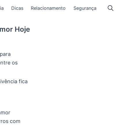
ia
Dicas
Relacionamento
Segurança
mor Hoje
 para
entre os
vência fica
amor
rros com