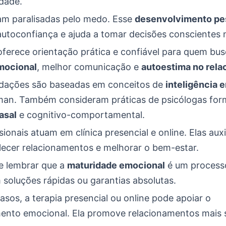
idade.
cam paralisadas pelo medo. Esse
desenvolvimento pe
autoconfiança e ajuda a tomar decisões conscientes 
oferece orientação prática e confiável para quem bu
emocional
, melhor comunicação e
autoestima no rel
dações são baseadas em conceitos de
inteligência 
man. Também consideram práticas de psicólogas fo
asal
e cognitivo-comportamental.
sionais atuam em clínica presencial e online. Elas au
alecer relacionamentos e melhorar o bem-estar.
e lembrar que a
maturidade emocional
é um processo
 soluções rápidas ou garantias absolutas.
sos, a terapia presencial ou online pode apoiar o
ento emocional. Ela promove relacionamentos mais 