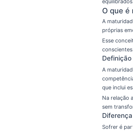
equilibrados
O que é
A maturidad
próprias em
Esse concei
conscientes.
Definição
A maturidad
competência
que inclui e
Na relação 
sem transfo
Diferença
Sofrer é pa