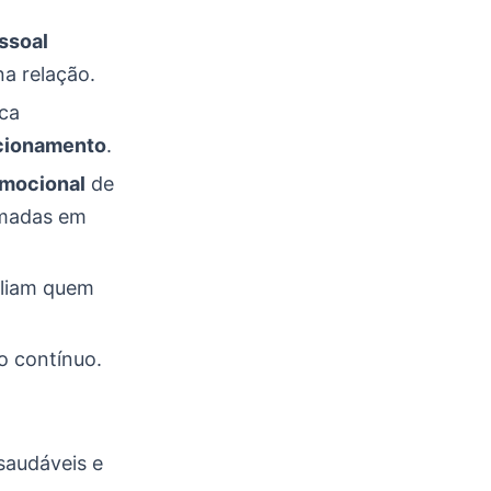
ssoal
na relação.
sca
acionamento
.
emocional
de
rmadas em
xiliam quem
 contínuo.
saudáveis e