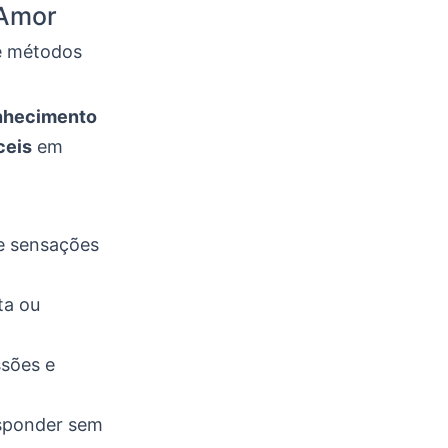
 Amor
 e métodos
nhecimento
ceis
em
te sensações
ta ou
ssões e
esponder sem