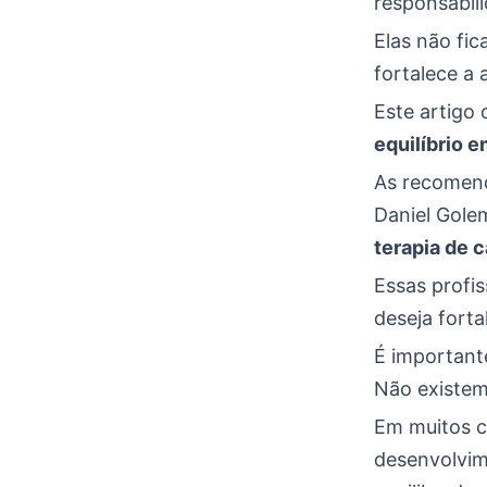
responsabil
Elas não fi
fortalece a 
Este artigo 
equilíbrio 
As recomen
Daniel Gole
terapia de c
Essas profis
deseja fort
É important
Não existem
Em muitos ca
desenvolvim