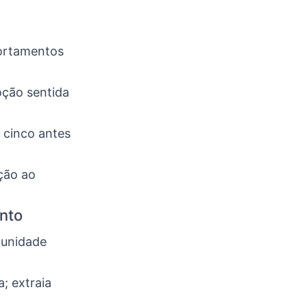
portamentos
oção sentida
 cinco antes
ção ao
nto
tunidade
; extraia