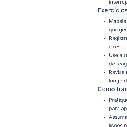
interru
Exercício
Mapeie 
que ger
Registr
e respo
Use a t
de reag
Revise 
longo 
Como tran
Pratiqu
para ap
Assuma 
lições 