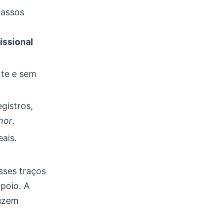
passos
issional
nte e sem
egistros,
mor
.
ais.
sses traços
poio. A
duzem