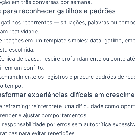
pção em três conversas por semana.
s para reconhecer gatilhos e padrões
gatilhos recorrentes — situações, palavras ou com
am reatividade.
e reações em um template simples: data, gatilho, em
sta escolhida.
écnica de pausa: respire profundamente ou conte até
ir em um conflito.
semanalmente os registros e procure padrões de rea
do tempo.
sformar experiências difíceis em crescime
e reframing: reinterprete uma dificuldade como opor
render e ajustar comportamentos.
responsabilidade por erros sem autocrítica excessiva
práticas para evitar repetições.