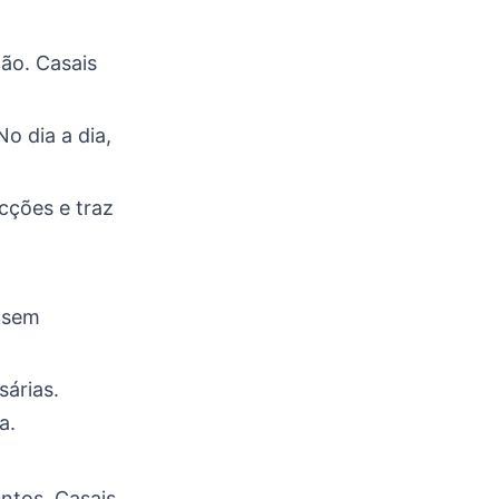
ão. Casais
o dia a dia,
icções e traz
r sem
sárias.
a.
untos. Casais