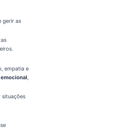
 gerir as
tas
eiros.
o, empatia e
a emocional
,
r situações
sse