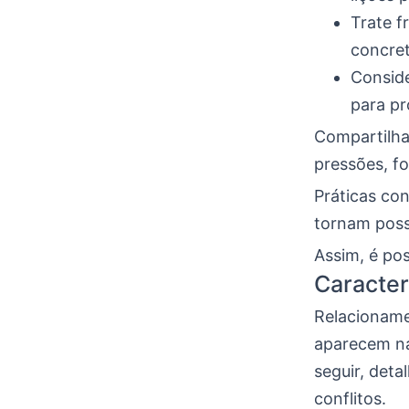
Trate f
concre
Consid
para pr
Compartilha
pressões, fo
Práticas co
tornam poss
Assim, é po
Caracter
Relacioname
aparecem na
seguir, det
conflitos.