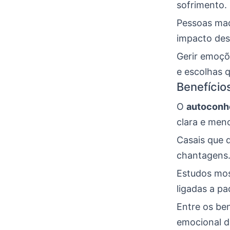
sofrimento.
Pessoas mad
impacto de
Gerir emoçõ
e escolhas 
Benefício
O
autoconh
clara e men
Casais que 
chantagens
Estudos mos
ligadas a pa
Entre os ben
emocional di