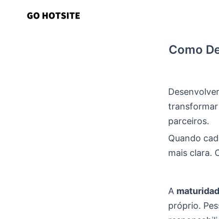
Ir
para
o
Como De
conteúdo
Desenvolve
transformar 
parceiros.
Quando cada
mais clara.
A
maturida
próprio. Pe