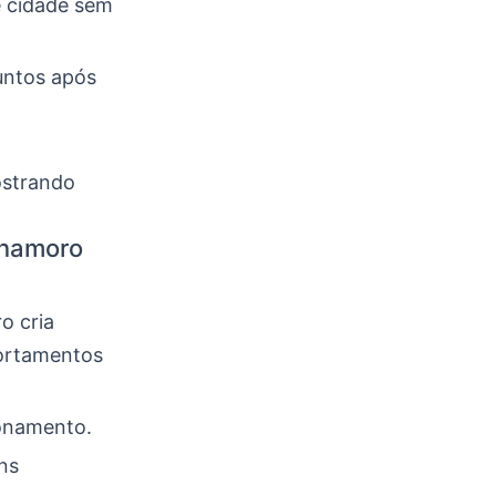
 cidade sem
untos após
ostrando
 namoro
o cria
portamentos
ionamento.
ns