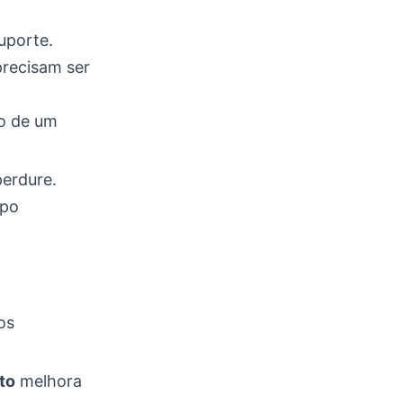
uporte.
recisam ser
ão de um
erdure.
mpo
os
to
melhora