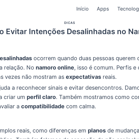
Início
Apps
Tecnolog
DICAS
 Evitar Intenções Desalinhadas no N
esalinhadas
ocorrem quando duas pessoas querem c
na relação. No
namoro online
, isso é comum. Perfis e
as vezes não mostram as
expectativas
reais.
juda a reconhecer sinais e evitar desencontros. Dam
a criar um
perfil claro
. Também mostramos como co
avaliar a
compatibilidade
com calma.
plos reais, como diferenças em
planos
de mudança