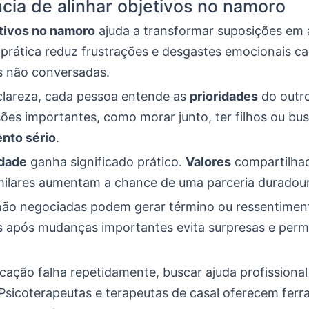
cia de alinhar objetivos no namoro
tivos no namoro
ajuda a transformar suposições em
a prática reduz frustrações e desgastes emocionais c
s não conversadas.
lareza, cada pessoa entende as
prioridades
do outro
isões importantes, como morar junto, ter filhos ou bu
nto sério
.
idade
ganha significado prático.
Valores
compartilha
imilares aumentam a chance de uma parceria duradou
não negociadas podem gerar término ou ressentiment
s após mudanças importantes evita surpresas e permi
cação falha repetidamente, buscar ajuda profissional
 Psicoterapeutas e terapeutas de casal oferecem fer