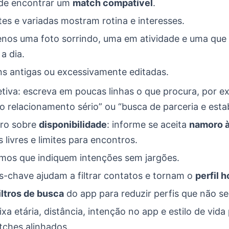
 de encontrar um
match compatível
.
es e variadas mostram rotina e interesses.
enos uma foto sorrindo, uma em atividade e uma que
 a dia.
ns antigas ou excessivamente editadas.
etiva: escreva em poucas linhas o que procura, por 
o relacionamento sério” ou “busca de parceria e estab
aro sobre
disponibilidade
: informe se aceita
namoro à
s livres e limites para encontros.
mos que indiquem intenções sem jargões.
s-chave ajudam a filtrar contatos e tornam o
perfil 
iltros de busca
do app para reduzir perfis que não s
ixa etária, distância, intenção no app e estilo de vida
tches alinhados.