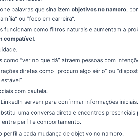
ione palavras que sinalizem
objetivos no namoro
, c
família” ou “foco em carreira”.
s funcionam como filtros naturais e aumentam a pro
h compatível
.
uidade.
s como “ver no que dá” atraem pessoas com intençõe
arações diretas como “procuro algo sério” ou “dispos
 estável”.
ciais com cautela.
LinkedIn servem para confirmar informações iniciais
stitui uma conversa direta e encontros presenciais p
 entre perfil e comportamento.
o perfil a cada mudança de objetivo no namoro.