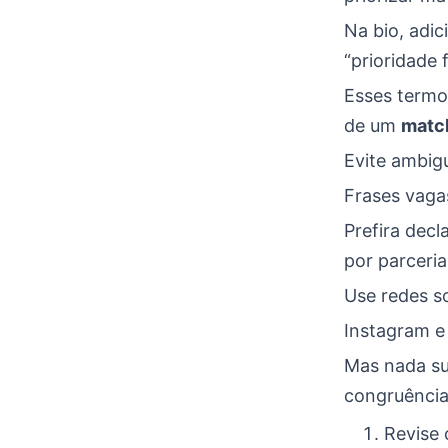
Na bio, adic
“prioridade 
Esses termo
de um
matc
Evite ambig
Frases vaga
Prefira decl
por parceria
Use redes so
Instagram e 
Mas nada sub
congruência
Revise 