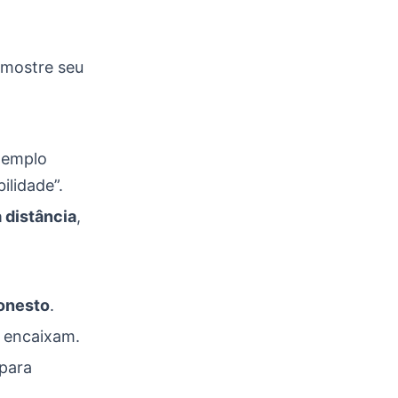
 mostre seu
exemplo
ilidade”.
 distância
,
honesto
.
e encaixam.
 para