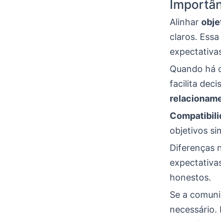
Importân
Alinhar
obje
claros. Ess
expectativa
Quando há c
facilita dec
relacioname
Compatibil
objetivos s
Diferenças 
expectativa
honestos.
Se a comuni
necessário.