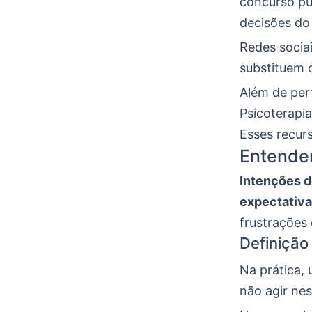
concurso pú
decisões do 
Redes socia
substituem 
Além de per
Psicoterapi
Esses recur
Entenden
Intenções d
expectativ
frustrações
Definição
Na prática,
não agir nes