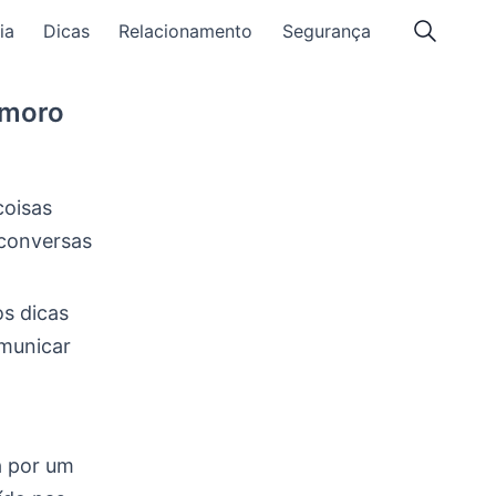
ia
Dicas
Relacionamento
Segurança
amoro
oisas
 conversas
os dicas
municar
 por um