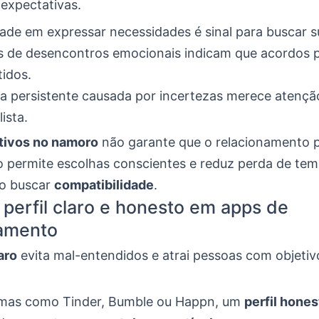
 expectativas.
dade em expressar necessidades é sinal para buscar s
 de desencontros emocionais indicam que acordos p
tidos.
a persistente causada por incertezas merece atenç
ista.
tivos no namoro
não garante que o relacionamento p
o permite escolhas conscientes e reduz perda de te
ao buscar
compatibilidade
.
 perfil claro e honesto em apps de
namento
laro
evita mal-entendidos e atrai pessoas com objetiv
rmas como Tinder, Bumble ou Happn, um
perfil hones