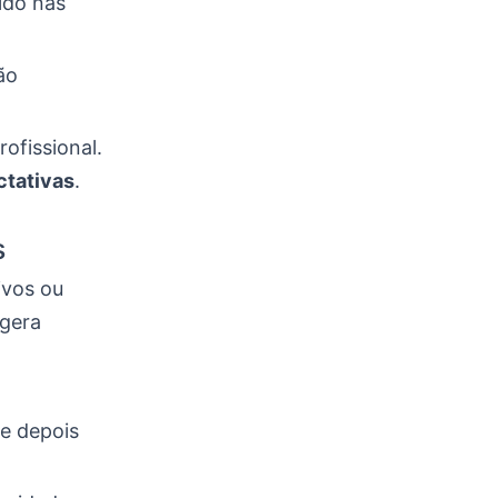
ído nas
ão
ofissional.
ctativas
.
s
ivos ou
 gera
e depois