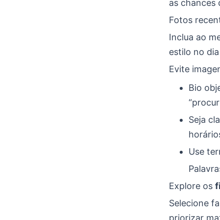
as chances
Fotos recent
Inclua ao m
estilo no dia
Evite image
Bio obj
“procur
Seja cl
horário
Use ter
Palavra
Explore os
f
Selecione fa
priorizar ma