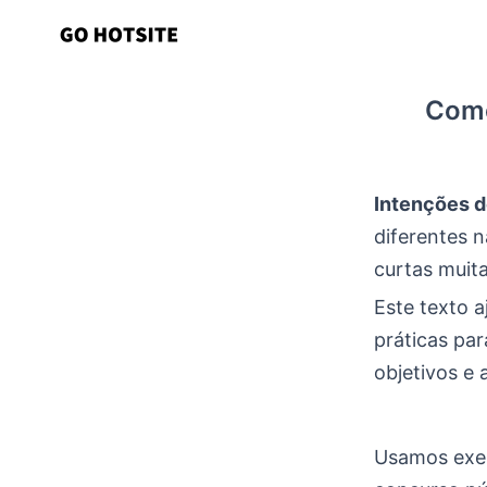
Ir
para
o
Como
conteúdo
Intenções d
diferentes 
curtas muit
Este texto a
práticas par
objetivos e 
Usamos exem