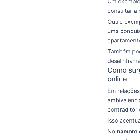
Um exemplo
consultar a
Outro exemp
uma conquist
apartament
Também pod
desalinhame
Como sur
online
Em relações 
ambivalênci
contraditóri
Isso acentu
No
namoro 