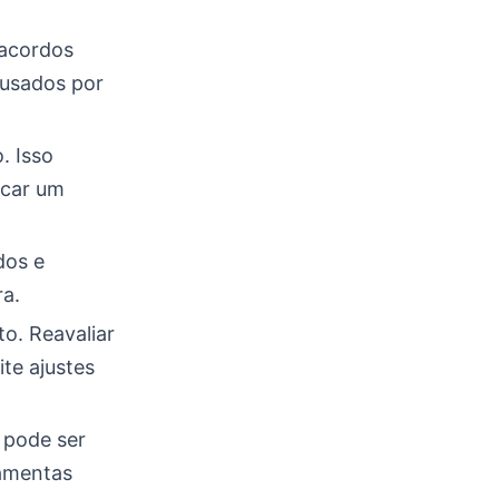
 acordos
ausados por
. Isso
scar um
dos e
ra.
o. Reavaliar
te ajustes
 pode ser
ramentas