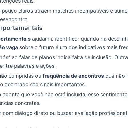
tenções reais.
ros pouco claros atraem matches incompatíveis e aum
esencontro.
mportamentais
portamentais
ajudam a identificar quando há desalinh
ão vaga
sobre o futuro é um dos indicativos mais fre
“nós” ao falar de planos indica falta de inclusão. Outra
entre palavras e ações.
não cumpridas ou
frequência de encontros
que não r
 declarado são sinais importantes.
ão aponta que você não está incluída, esse sentiment
ências concretas.
ar com diálogo direto ou buscar avaliação profissiona