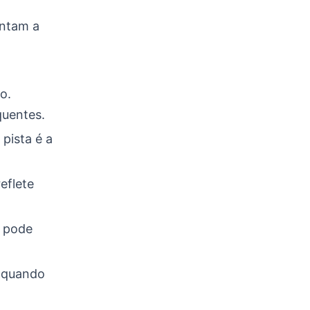
entam a
o.
quentes.
 pista é a
eflete
o pode
l quando