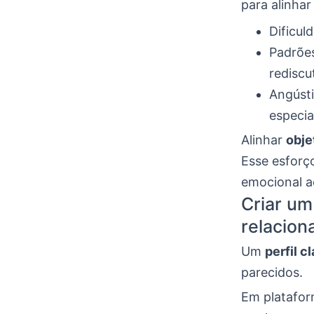
para alinhar
Dificul
Padrões
rediscu
Angústi
especial
Alinhar
obje
Esse esforç
emocional 
Criar um
relacio
Um
perfil c
parecidos.
Em platafo