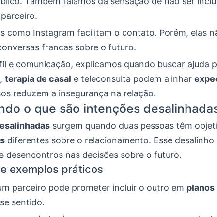
blico. Também falamos da sensação de não ser inclu
parceiro.
is como Instagram facilitam o contato. Porém, elas n
conversas francas sobre o futuro.
fil e comunicação, explicamos quando buscar ajuda pr
a,
terapia de casal
e teleconsulta podem alinhar
expe
sos reduzem a insegurança na relação.
do o que são intenções desalinhada
esalinhadas
surgem quando duas pessoas têm objet
as
diferentes sobre o relacionamento. Esse desalinho
 e desencontros nas decisões sobre o futuro.
 e exemplos práticos
 um parceiro pode prometer incluir o outro em
planos
se sentido.