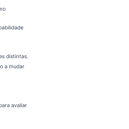
omo
babilidade
s distintas.
to a mudar
.
ara avaliar