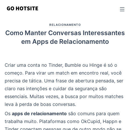
Ir
para
o
RELACIONAMENTO
conteúdo
Como Manter Conversas Interessantes
em Apps de Relacionamento
Criar uma conta no Tinder, Bumble ou Hinge é só o
começo. Para virar um match em encontro real, você
precisa de tática. Uma frase de abertura pensada, ser
claro nas intenções e cuidar da segurança são
essenciais. Muitas vezes, a busca por muitos matches
leva à perda de boas conversas.
Os
apps de relacionamento
são comuns para quem
trabalha muito. Plataformas como OkCupid, Happn e
Tinder conectam pessoas que de outro modo não se