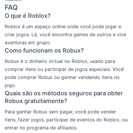
FAQ
O que é Roblox?
Roblox é um espaço online onde você pode jogar e
criar jogos. Lá, você encontra games de outros e vive
aventuras em grupo.
Como funcionam os Robux?
Robux é o dinheiro virtual no Roblox, usado para
comprar itens ou participar de jogos especiais. Você
pode comprar Robux ou ganhar vendendo itens no
jogo.
Quais são os métodos seguros para obter
Robux gratuitamente?
Para ganhar Robux sem pagar, você pode vender
itens, fazer jogos, participar de eventos do Roblox, ou
entrar no programa de afiliados.