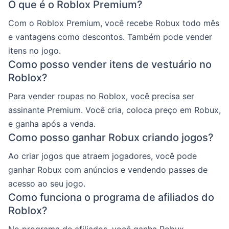
O que é o Roblox Premium?
Com o Roblox Premium, você recebe Robux todo mês
e vantagens como descontos. Também pode vender
itens no jogo.
Como posso vender itens de vestuário no
Roblox?
Para vender roupas no Roblox, você precisa ser
assinante Premium. Você cria, coloca preço em Robux,
e ganha após a venda.
Como posso ganhar Robux criando jogos?
Ao criar jogos que atraem jogadores, você pode
ganhar Robux com anúncios e vendendo passes de
acesso ao seu jogo.
Como funciona o programa de afiliados do
Roblox?
No programa de afiliados, você ganha Robux