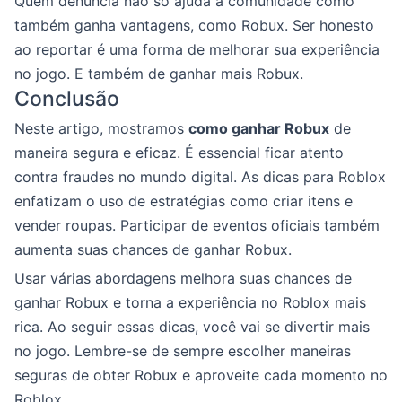
Quem denuncia não só ajuda a comunidade como
também ganha vantagens, como Robux. Ser honesto
ao reportar é uma forma de melhorar sua experiência
no jogo. E também de ganhar mais Robux.
Conclusão
Neste artigo, mostramos
como ganhar Robux
de
maneira segura e eficaz. É essencial ficar atento
contra fraudes no mundo digital. As dicas para Roblox
enfatizam o uso de estratégias como criar itens e
vender roupas. Participar de eventos oficiais também
aumenta suas chances de ganhar Robux.
Usar várias abordagens melhora suas chances de
ganhar Robux e torna a experiência no Roblox mais
rica. Ao seguir essas dicas, você vai se divertir mais
no jogo. Lembre-se de sempre escolher maneiras
seguras de obter Robux e aproveite cada momento no
Roblox.