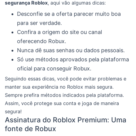
segurança Roblox
, aqui vão algumas dicas:
Desconfie se a oferta parecer muito boa
para ser verdade.
Confira a origem do site ou canal
oferecendo Robux.
Nunca dê suas senhas ou dados pessoais.
Só use métodos aprovados pela plataforma
oficial para conseguir Robux.
Seguindo essas dicas, você pode evitar problemas e
manter sua experiência no Roblox mais segura.
Sempre prefira métodos indicados pela plataforma.
Assim, você protege sua conta e joga de maneira
segura!
Assinatura do Roblox Premium: Uma
fonte de Robux