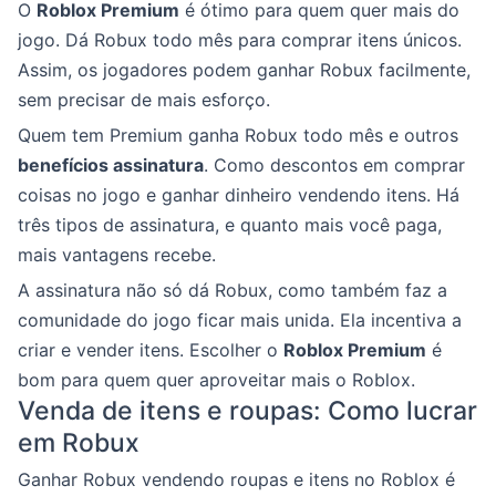
O
Roblox Premium
é ótimo para quem quer mais do
jogo. Dá Robux todo mês para comprar itens únicos.
Assim, os jogadores podem ganhar Robux facilmente,
sem precisar de mais esforço.
Quem tem Premium ganha Robux todo mês e outros
benefícios assinatura
. Como descontos em comprar
coisas no jogo e ganhar dinheiro vendendo itens. Há
três tipos de assinatura, e quanto mais você paga,
mais vantagens recebe.
A assinatura não só dá Robux, como também faz a
comunidade do jogo ficar mais unida. Ela incentiva a
criar e vender itens. Escolher o
Roblox Premium
é
bom para quem quer aproveitar mais o Roblox.
Venda de itens e roupas: Como lucrar
em Robux
Ganhar Robux vendendo roupas e itens no Roblox é