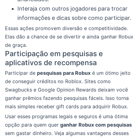
Interaja com outros jogadores para trocar
informações e dicas sobre como participar.
Essas ações promovem diversão e competitividade.
Elas dão a chance de se divertir e ainda ganhar Robux
de graça.
Participação em pesquisas e
aplicativos de recompensa
Participar de
pesquisas para Robux
é um ótimo jeito
de conseguir créditos no Roblox. Sites como
Swagbucks e Google Opinion Rewards deixam você
ganhar prêmios fazendo pesquisas fáceis. Isso torna
mais simples receber gift cards para adquirir Robux.
Usar esses programas legais e seguros é uma ótima
opção para quem quer
ganhar Robux com pesquisas
sem gastar dinheiro. Veja algumas vantagens desses