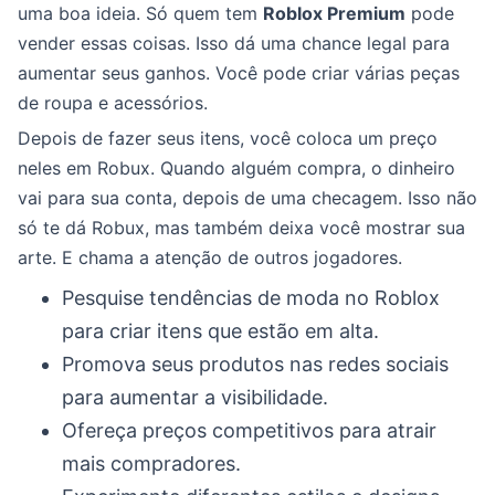
uma boa ideia. Só quem tem
Roblox Premium
pode
vender essas coisas. Isso dá uma chance legal para
aumentar seus ganhos. Você pode criar várias peças
de roupa e acessórios.
Depois de fazer seus itens, você coloca um preço
neles em Robux. Quando alguém compra, o dinheiro
vai para sua conta, depois de uma checagem. Isso não
só te dá Robux, mas também deixa você mostrar sua
arte. E chama a atenção de outros jogadores.
Pesquise tendências de moda no Roblox
para criar itens que estão em alta.
Promova seus produtos nas redes sociais
para aumentar a visibilidade.
Ofereça preços competitivos para atrair
mais compradores.