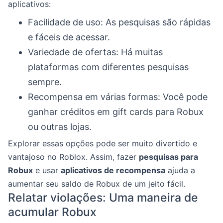
aplicativos:
Facilidade de uso: As pesquisas são rápidas
e fáceis de acessar.
Variedade de ofertas: Há muitas
plataformas com diferentes pesquisas
sempre.
Recompensa em várias formas: Você pode
ganhar créditos em gift cards para Robux
ou outras lojas.
Explorar essas opções pode ser muito divertido e
vantajoso no Roblox. Assim, fazer
pesquisas para
Robux
e usar
aplicativos de recompensa
ajuda a
aumentar seu saldo de Robux de um jeito fácil.
Relatar violações: Uma maneira de
acumular Robux