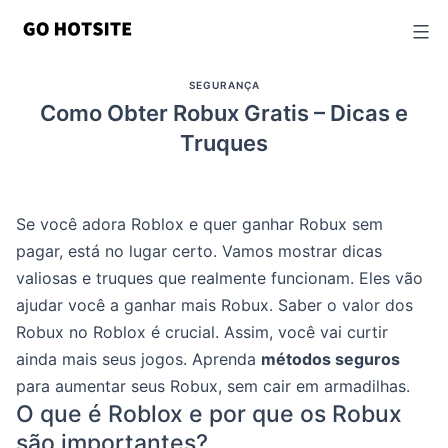
Ir
para
o
SEGURANÇA
conteúdo
Como Obter Robux Gratis – Dicas e
Truques
Se você adora Roblox e quer ganhar Robux sem
pagar, está no lugar certo. Vamos mostrar dicas
valiosas e truques que realmente funcionam. Eles vão
ajudar você a ganhar mais Robux. Saber o valor dos
Robux no Roblox é crucial. Assim, você vai curtir
ainda mais seus jogos. Aprenda
métodos seguros
para aumentar seus Robux, sem cair em armadilhas.
O que é Roblox e por que os Robux
são importantes?