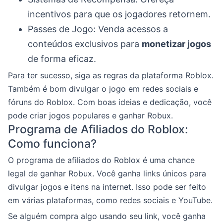
incentivos para que os jogadores retornem.
Passes de Jogo: Venda acessos a
conteúdos exclusivos para
monetizar jogos
de forma eficaz.
Para ter sucesso, siga as regras da plataforma Roblox.
Também é bom divulgar o jogo em redes sociais e
fóruns do Roblox. Com boas ideias e dedicação, você
pode criar jogos populares e ganhar Robux.
Programa de Afiliados do Roblox:
Como funciona?
O programa de afiliados do Roblox é uma chance
legal de ganhar Robux. Você ganha links únicos para
divulgar jogos e itens na internet. Isso pode ser feito
em várias plataformas, como redes sociais e YouTube.
Se alguém compra algo usando seu link, você ganha