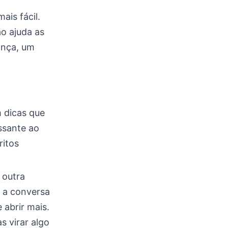
ais fácil.
o ajuda as
ança, um
m dicas que
essante ao
ritos
 outra
e a conversa
 abrir mais.
s virar algo