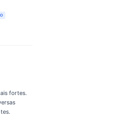
PO
is fortes.
versas
tes.