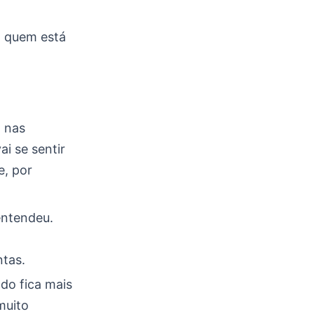
m quem está
o nas
i se sentir
e, por
entendeu.
ntas.
do fica mais
muito