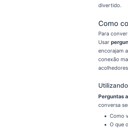
divertido.
Como co
Para conver
Usar
pergun
encorajam a 
conexão mai
acolhedores
Utilizand
Perguntas a
conversa ser
Como v
O que o