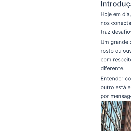
Introdu
Hoje em dia
nos conecta
traz desafio
Um grande d
rosto ou ouv
com respeit
diferente.
Entender c
outro está 
por mensagen