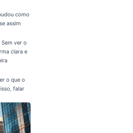
 mudou como
se assim
. Sem ver o
orma clara e
ira
er o que o
sso, falar