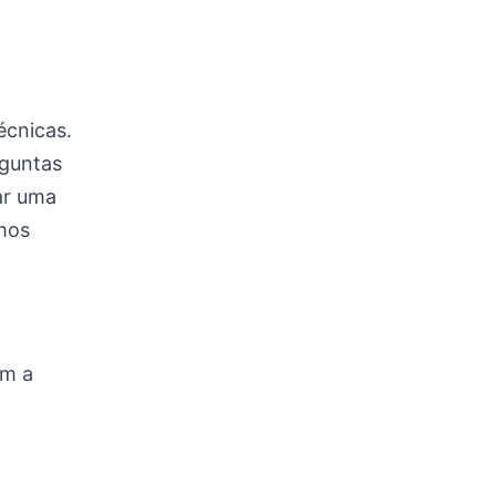
écnicas.
rguntas
iar uma
mos
em a