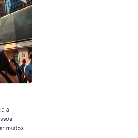
da a
essoal
ar muitos