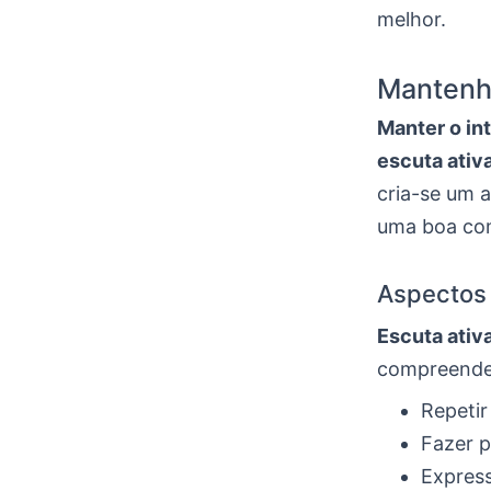
melhor.
Mantenh
Manter o in
escuta ativ
cria-se um a
uma boa co
Aspectos 
Escuta ativ
compreender
Repetir
Fazer 
Expres