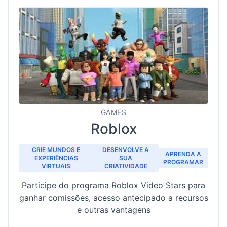
GAMES
Roblox
CRIE MUNDOS E
DESENVOLVE A
APRENDA A
EXPERIÊNCIAS
SUA
PROGRAMAR
VIRTUAIS
CRIATIVIDADE
Participe do programa Roblox Video Stars para
ganhar comissões, acesso antecipado a recursos
e outras vantagens