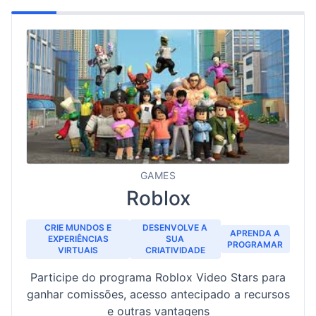
GAMES
Roblox
CRIE MUNDOS E
DESENVOLVE A
APRENDA A
EXPERIÊNCIAS
SUA
PROGRAMAR
VIRTUAIS
CRIATIVIDADE
Participe do programa Roblox Video Stars para
ganhar comissões, acesso antecipado a recursos
e outras vantagens