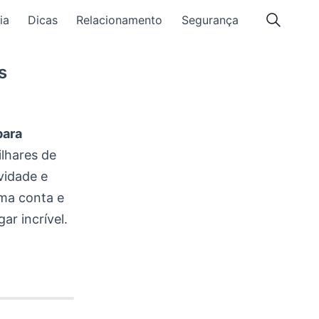
ia
Dicas
Relacionamento
Segurança
s
para
lhares de
vidade e
uma conta e
ar incrível.