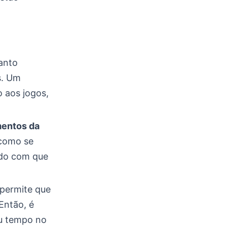
tanto
s. Um
 aos jogos,
entos da
 como se
ndo com que
 permite que
Então, é
eu tempo no