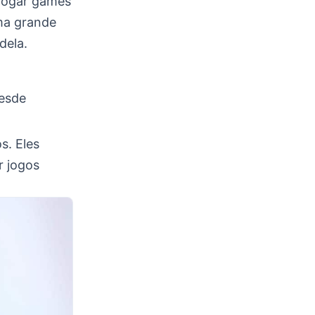
 jogar games
ma grande
dela.
desde
s. Eles
r jogos