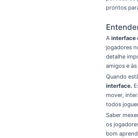
prontos par
Entenden
A
interface
jogadores n
detalhe imp
amigos e às
Quando estã
interface.
Es
mover, inte
todos jogu
Saber mexe
os jogadore
bom aprende