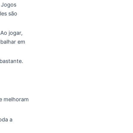
. Jogos
les são
Ao jogar,
rabalhar em
bastante.
e melhoram
oda a