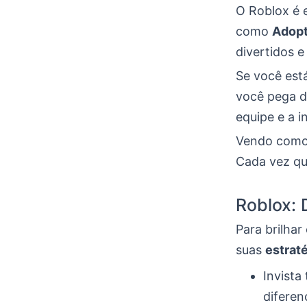
O Roblox é 
como
Adopt
divertidos 
Se você est
você pega di
equipe e a i
Vendo como 
Cada vez qu
Roblox: 
Para brilha
suas
estrat
Invista
diferen