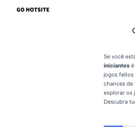
Ir
para
o
conteúdo
Se você est
iniciantes
é 
jogos feitos
chances de f
explorar os 
Descubra tu