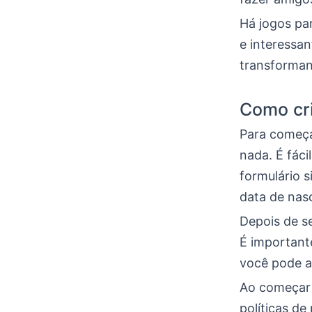
Há jogos pa
e interessa
transforma
Como cri
Para começa
nada. É fáci
formulário s
data de nas
Depois de s
É important
você pode a
Ao começar
políticas de