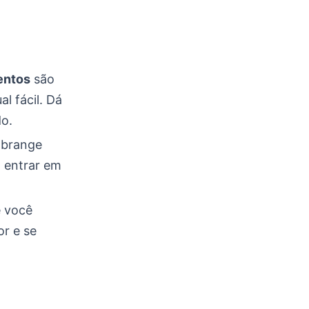
entos
são
l fácil. Dá
do.
abrange
a entrar em
e você
or e se