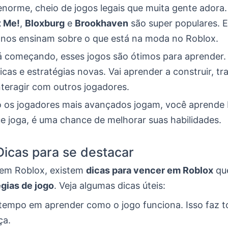
enorme, cheio de jogos legais que muita gente adora
 Me!
,
Bloxburg
e
Brookhaven
são super populares. E
e nos ensinam sobre o que está na moda no Roblox.
á começando, esses jogos são ótimos para aprender. 
cas e estratégias novas. Vai aprender a construir, t
nteragir com outros jogadores.
os jogadores mais avançados jogam, você aprende 
e joga, é uma chance de melhorar suas habilidades.
Dicas para se destacar
r em Roblox, existem
dicas para vencer em Roblox
qu
égias de jogo
. Veja algumas dicas úteis:
 tempo em aprender como o jogo funciona. Isso faz t
ça.