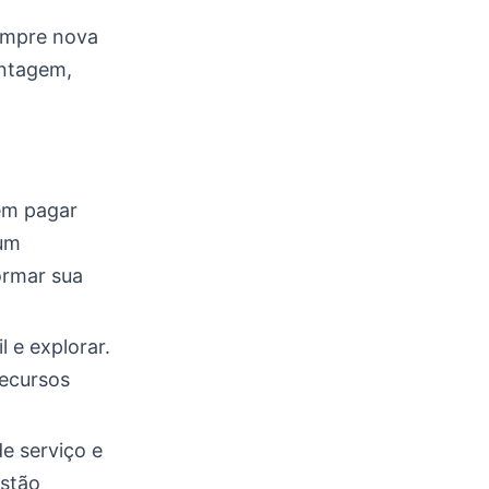
sempre nova
antagem,
m pagar
 um
ormar sua
l e explorar.
recursos
e serviço e
estão