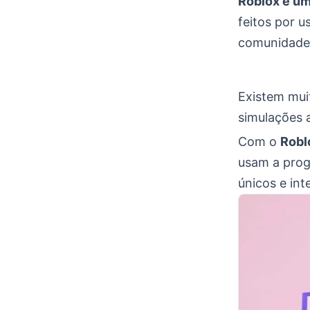
Roblox é um
feitos por 
comunidade 
Existem mui
simulações a
Com o
Robl
usam a prog
únicos e int