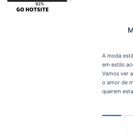
Ir
para
o
M
conteúdo
A moda está
em estilo ac
Vamos ver a
o amor de m
querem esta