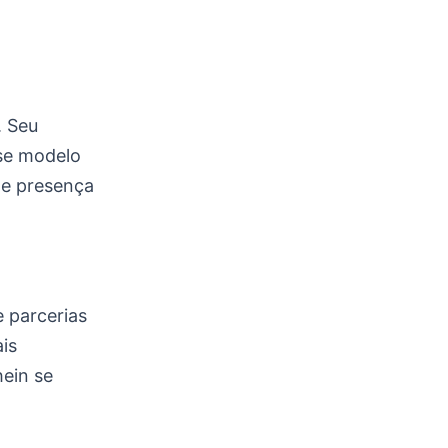
. Seu
sse modelo
e presença
 parcerias
is
hein se