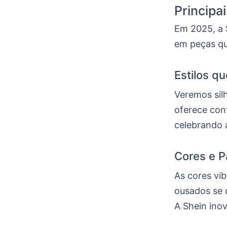
Principa
Em 2025, a 
em peças qu
Estilos q
Veremos silh
oferece con
celebrando 
Cores e 
As cores vi
ousados se 
A Shein ino