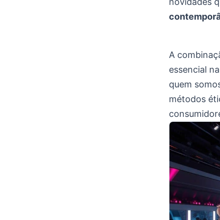
novidades q
contempor
A combinaçã
essencial n
quem somos,
métodos éti
consumidor