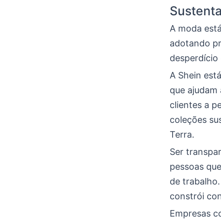
Sustenta
A moda está
adotando pr
desperdício 
A Shein está
que ajudam 
clientes a 
coleções su
Terra.
Ser transpa
pessoas que
de trabalho
constrói co
Empresas co