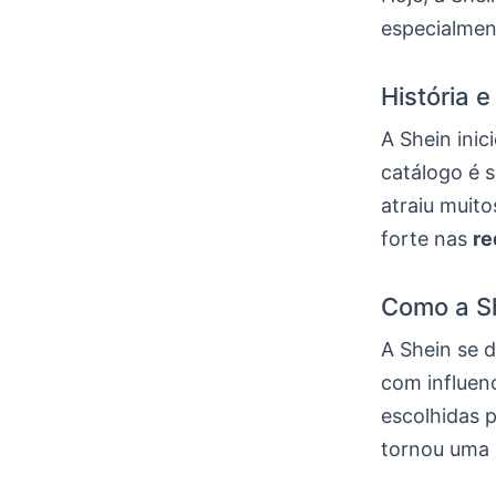
especialmen
História 
A Shein inic
catálogo é 
atraiu muit
forte nas
re
Como a S
A Shein se 
com influen
escolhidas 
tornou uma 