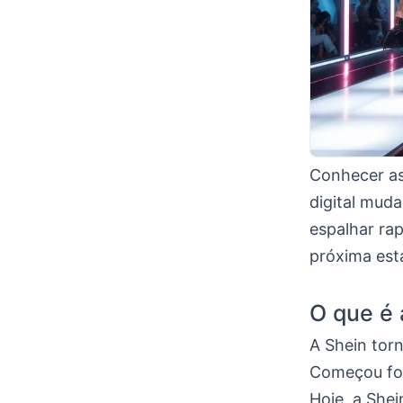
Conhecer a
digital mud
espalhar ra
próxima est
O que é 
A Shein tor
Começou foc
Hoje, a She