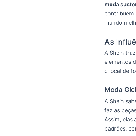
moda suste
contribuem 
mundo melho
As Influ
A Shein tra
elementos de
o local de f
Moda Glob
A Shein sabe
faz as peça
Assim, elas
padrões, cor