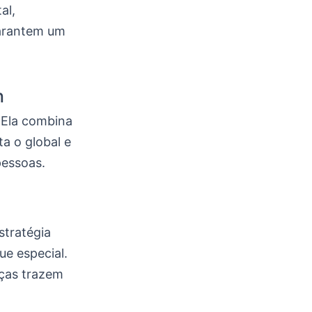
al,
garantem um
n
 Ela combina
a o global e
pessoas.
stratégia
e especial.
eças trazem