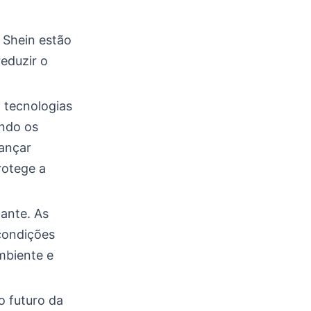
 Shein estão
eduzir o
a tecnologias
ando os
ançar
rotege a
ante. As
condições
mbiente e
 futuro da