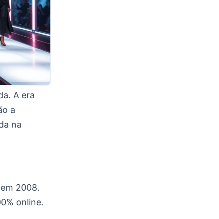
a. A era
ão a
da na
 em 2008.
0% online.