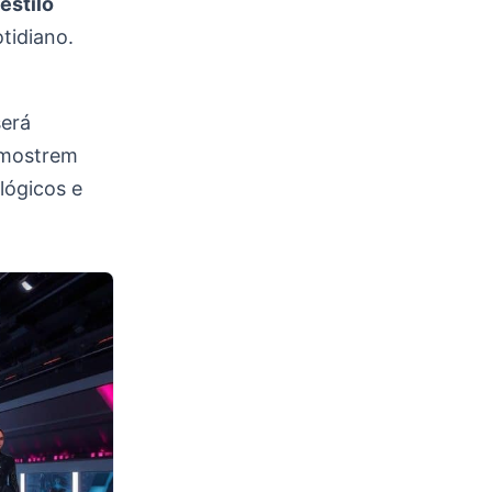
estilo
tidiano.
erá
 mostrem
lógicos e