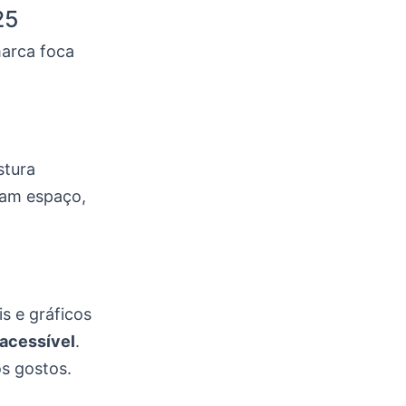
25
marca foca
stura
ham espaço,
s e gráficos
acessível
.
os gostos.