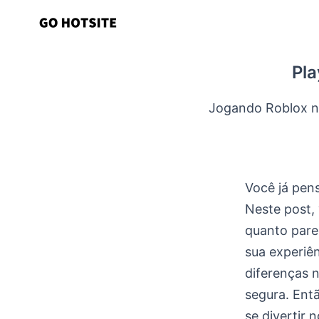
Ir
para
o
Pla
conteúdo
Jogando Roblox no
Você já pen
Neste post, 
quanto pare
sua experiê
diferenças 
segura. Ent
se divertir