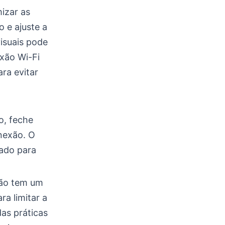
izar as
o e ajuste a
visuais pode
exão Wi-Fi
ra evitar
o, feche
nexão. O
tado para
não tem um
ra limitar a
as práticas