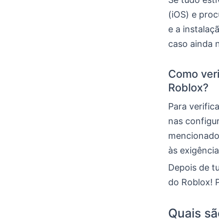
(iOS) e proc
e a instalaç
caso ainda 
Como veri
Roblox?
Para verific
nas configu
mencionados
às exigência
Depois de tu
do Roblox! P
Quais sã