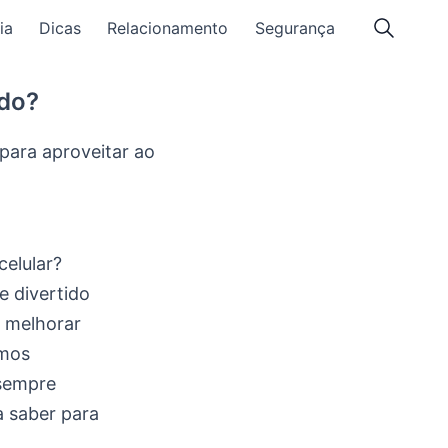
ia
Dicas
Relacionamento
Segurança
ido?
para aproveitar ao
elular?
e divertido
a melhorar
emos
 sempre
a saber para