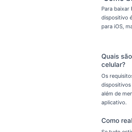
Para baixar 
dispositivo 
para iOS, ma
Quais são
celular?
Os requisit
dispositivo
além de mem
aplicativo.
Como real
Se tudo esti