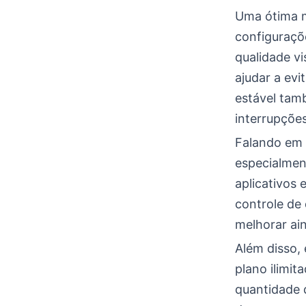
Uma ótima m
configuraçõe
qualidade vi
ajudar a evi
estável tamb
interrupções
Falando em 
especialmen
aplicativos
controle de
melhorar ain
Além disso,
plano ilimit
quantidade 