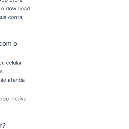
de o download
sua conta,
 com o
eu celular
s
não atenda
ndo incrível
r?