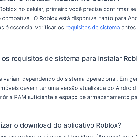
Roblox no celular, primeiro você precisa confirmar se
é compatível. O Roblox está disponível tanto para An
s é essencial verificar os
requisitos de sistema
antes 
 os requisitos de sistema para instalar Rob
os variam dependendo do sistema operacional. Em ger
s móveis devem ter uma versão atualizada do Android
ória RAM suficiente e espaço de armazenamento pa
izar o download do aplicativo Roblox?
ver em ordem, é só abrir a Play Store (Android) ou a