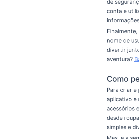
de seguranç
conta e util
informações
Finalmente,
nome de usuá
divertir jun
aventura?
B
Como per
Para criar 
aplicativo e
acessórios 
desde roupas
simples e di
Mas, e a se