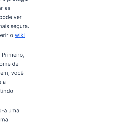
ar as
 pode ver
mais segura.
erir o
wiki
 Primeiro,
nome de
arem, você
e a
itindo
do-a uma
orma