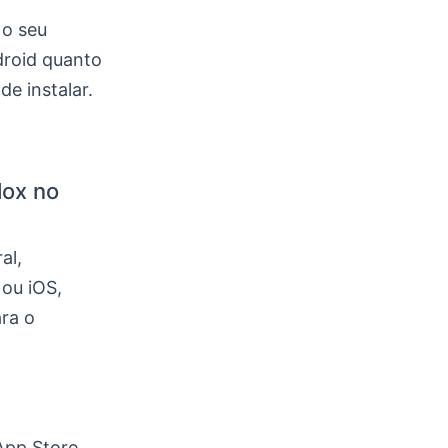
 o seu
droid quanto
de instalar.
lox no
al,
 ou iOS,
ra o
 App Store