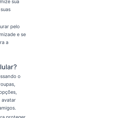
omize sua
 suas
urar pelo
amizade e se
ra a
lular?
essando o
roupas,
 opções,
 avatar
 amigos.
ara proteger