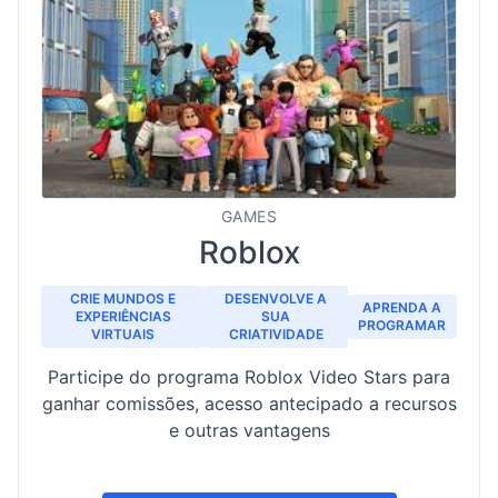
GAMES
Roblox
CRIE MUNDOS E
DESENVOLVE A
APRENDA A
EXPERIÊNCIAS
SUA
PROGRAMAR
VIRTUAIS
CRIATIVIDADE
Participe do programa Roblox Video Stars para
ganhar comissões, acesso antecipado a recursos
e outras vantagens