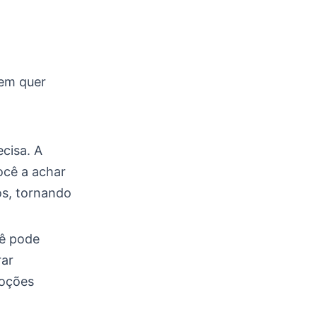
uem quer
ecisa. A
você a achar
os, tornando
cê pode
rar
moções