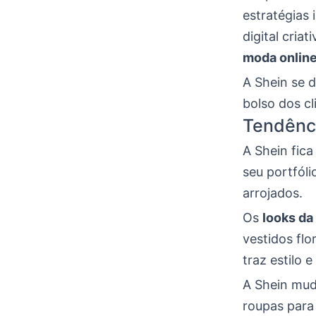
estratégias 
digital cria
moda onlin
A Shein se 
bolso dos cl
Tendênc
A Shein fica
seu portfóli
arrojados.
Os
looks da
vestidos flo
traz estilo e
A Shein mud
roupas para 