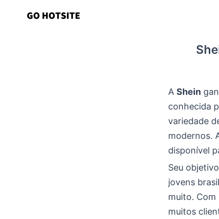
Ir
para
o
Shei
conteúdo
A
Shein
gan
conhecida 
variedade de
modernos. 
disponível p
Seu objetivo
jovens brasi
muito. Com 
muitos clie