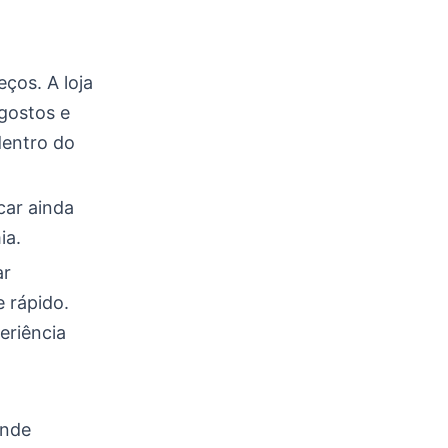
ços. A loja
 gostos e
dentro do
car ainda
ia.
ar
 rápido.
eriência
ende