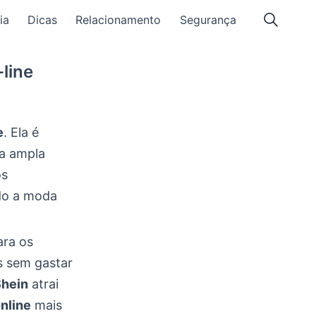
ia
Dicas
Relacionamento
Segurança
-line
e
. Ela é
ma ampla
os
do a moda
ara os
as sem gastar
hein
atrai
nline
mais