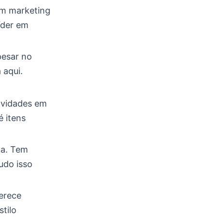
Com marketing
líder em
pesar no
 aqui.
ovidades em
é itens
da. Tem
Tudo isso
erece
tilo