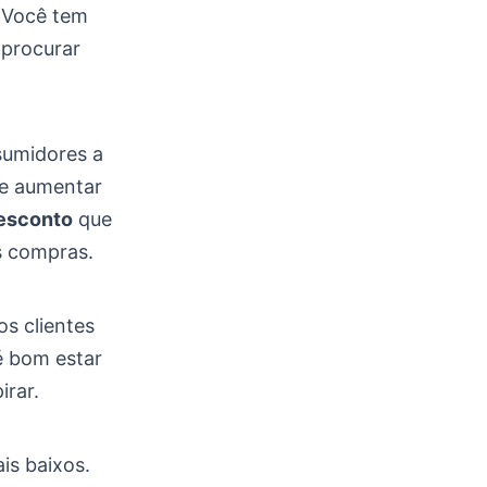
. Você tem
 procurar
sumidores a
re aumentar
esconto
que
s compras.
os clientes
é bom estar
irar.
s baixos.