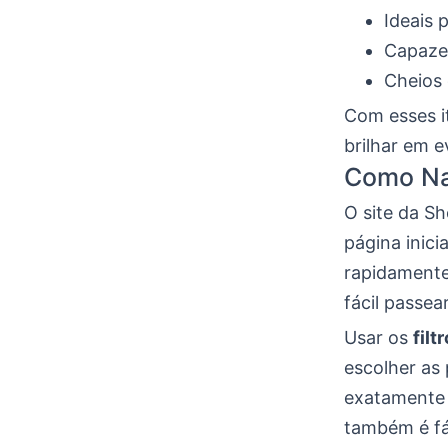
Ideais 
Capazes
Cheios
Com esses i
brilhar em e
Como Na
O site da Sh
página inici
rapidamente
fácil passea
Usar os
filt
escolher as 
exatamente 
também é fác