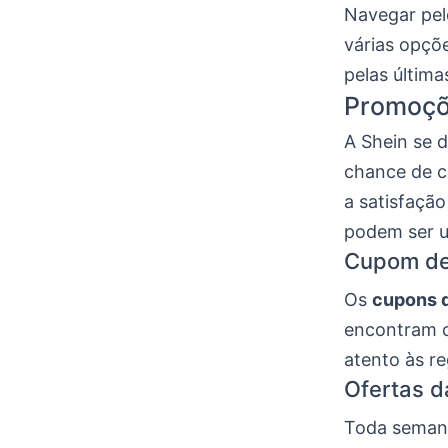
Navegar pel
várias opçõ
pelas última
Promoçõ
A Shein se 
chance de c
a satisfação
podem ser u
Cupom de
Os
cupons 
encontram c
atento às re
Ofertas 
Toda semana