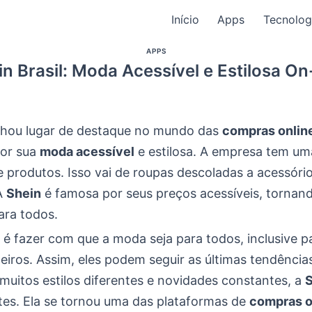
Início
Apps
Tecnolog
APPS
n Brasil: Moda Acessível e Estilosa On
hou lugar de destaque no mundo das
compras onlin
por sua
moda acessível
e estilosa. A empresa tem u
 produtos. Isso vai de roupas descoladas a acessóri
A
Shein
é famosa por seus preços acessíveis, tornan
ara todos.
 é fazer com que a moda seja para todos, inclusive p
leiros. Assim, eles podem seguir as últimas tendênci
muitos estilos diferentes e novidades constantes, a
S
ntes. Ela se tornou uma das plataformas de
compras o