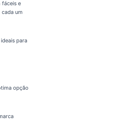
 fáceis e
s, cada um
ideais para
ótima opção
 marca