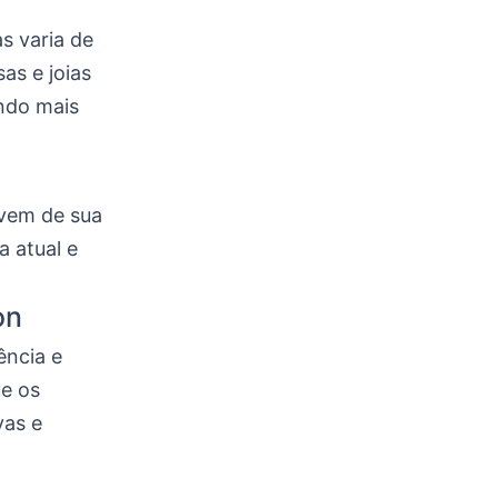
s varia de
as e joias
ndo mais
 vem de sua
 atual e
on
ência e
ue os
vas e