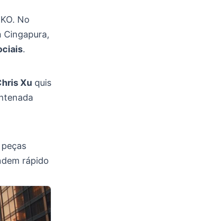
KO. No
m Cingapura,
ociais
.
hris Xu
quis
antenada
e peças
ondem rápido