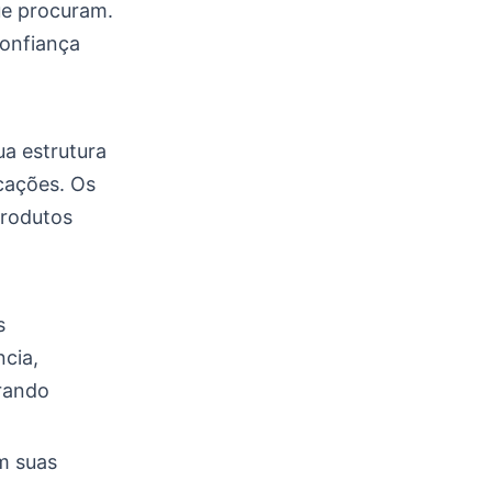
ue procuram.
confiança
ua estrutura
cações. Os
produtos
s
cia,
rando
m suas