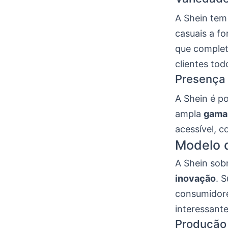
A Shein tem
casuais a f
que complet
clientes tod
Presença 
A Shein é p
ampla
gama
acessível, 
Modelo d
A Shein sob
inovação
. 
consumidore
interessante
Produção