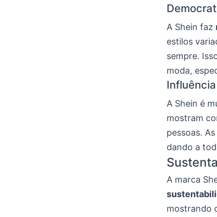
Democrat
A Shein faz
estilos vari
sempre. Iss
moda, espec
Influênci
A Shein é mu
mostram com
pessoas. A
dando a tod
Sustenta
A marca Sh
sustentabil
mostrando o