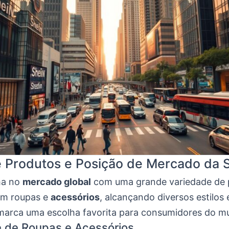
 Produtos e Posição de Mercado da 
lha no
mercado global
com uma grande variedade de 
em roupas e
acessórios
, alcançando diversos estilos 
 marca uma escolha favorita para consumidores do m
 de Roupas e Acessórios