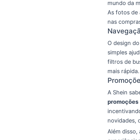
mundo da mo
As fotos de
nas compra
Navegação
O design do 
simples aju
filtros de b
mais rápida.
Promoções
A Shein sab
promoções
incentivand
novidades, 
Além disso,