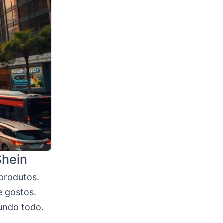
Shein
produtos.
e gostos.
undo todo.