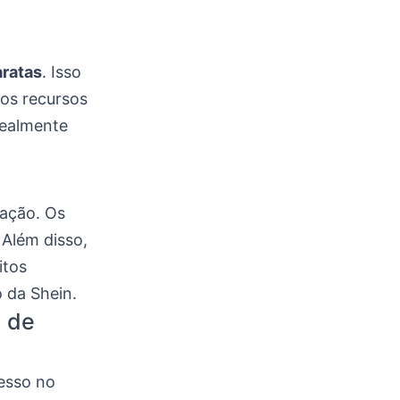
aratas
. Isso
tos recursos
realmente
ação. Os
Além disso,
itos
 da Shein.
 de
cesso no