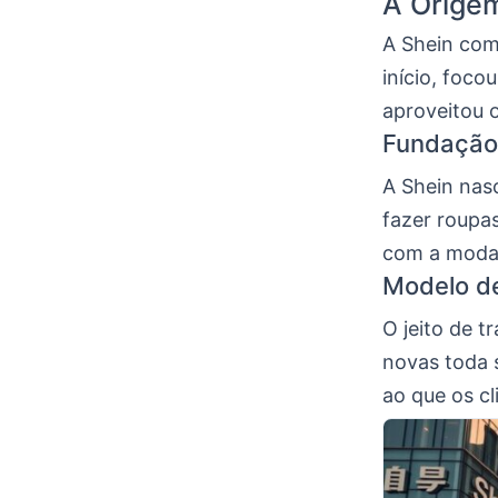
A Orige
A Shein com
início, foc
aproveitou 
Fundação 
A Shein nas
fazer roupas
com a moda,
Modelo d
O jeito de t
novas toda 
ao que os c