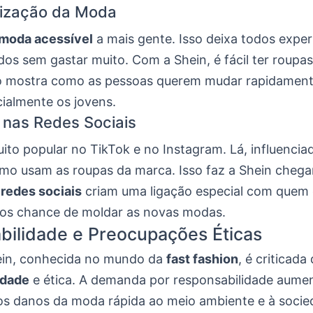
ização da Moda
moda acessível
a mais gente. Isso deixa todos expe
ados sem gastar muito. Com a Shein, é fácil ter roupa
o mostra como as pessoas querem mudar rapidamente
ialmente os jovens.
a nas Redes Sociais
ito popular no TikTok e no Instagram. Lá, influencia
o usam as roupas da marca. Isso faz a Shein chega
s
redes sociais
criam uma ligação especial com quem
os chance de moldar as novas modas.
bilidade e Preocupações Éticas
ein, conhecida no mundo da
fast fashion
, é criticada
idade
e ética. A demanda por responsabilidade aumen
s danos da moda rápida ao meio ambiente e à soci