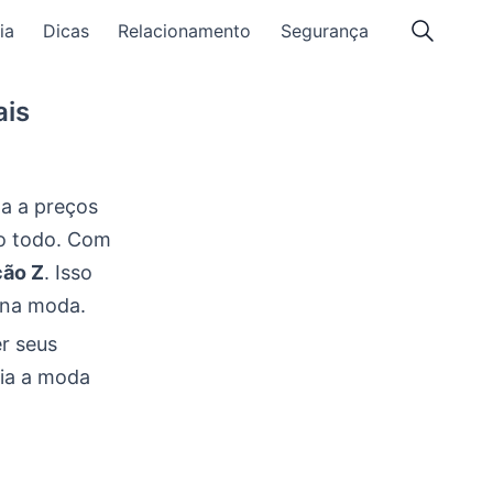
ia
Dicas
Relacionamento
Segurança
ais
da a preços
o todo. Com
ão Z
. Isso
na moda.
r seus
ia a moda