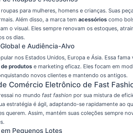
 roupas para mulheres, homens e crianças. Suas peça
ormais. Além disso, a marca tem
acessórios
como bols
am o visual. Eles sempre renovam os estoques, atrai
os os dias.
Global e Audiência-Alvo
opular nos Estados Unidos, Europa e Ásia. Essa fama
 de produtos
e marketing eficaz. Eles focam em moda
conquistando novos clientes e mantendo os antigos.
e Comércio Eletrônico de Fast Fashi
ressai no mundo
fast fashion
por sua mistura de efici
Sua estratégia é ágil, adaptando-se rapidamente ao q
s querem. Assim, mantém suas coleções sempre no
s.
 em Pequenos Lotes