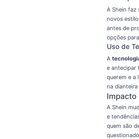
A Shein faz
novos estil
antes de pr
opções para 
Uso de Te
A
tecnologi
e antecipar
querem e a 
na dianteir
Impacto 
A Shein mud
e tendências
quem são de
questionado