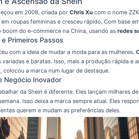
m e Ascensão da Shein
eçou em 2008, criada por
Chris Xu
com o nome ZZK
ou em roupas femininas e cresceu rápido. Com base e
o boom do e-commerce na China, usando as
redes s
e Primeiros Passos
ceu com a ideia de mudar a moda para as mulheres.
C
 variadas e baratas. Isso, mais a produção rápida e 
 colocou a marca num lugar de destaque.
e Negócio Inovador
rabalhar da Shein é diferente. Eles lançam milhares d
semana. Isso deixa a marca sempre atual. Eles resp
lientes querem e mudam as preferências deles.