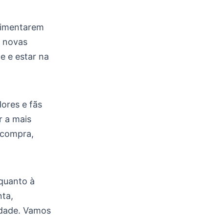
rimentarem
s novas
 e estar na
dores e fãs
r a mais
 compra,
 quanto à
ta,
edade. Vamos