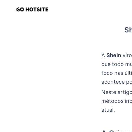
Ir
para
o
Sh
conteúdo
A
Shein
viro
que todo mu
foco nas úl
acontece po
Neste artig
métodos ino
atual.