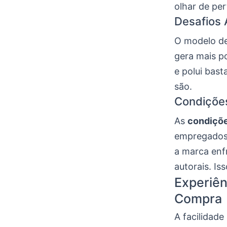
olhar de per
Desafios 
O modelo de
gera mais po
e polui bast
são.
Condições
As
condiçõe
empregados 
a marca enfr
autorais. Is
Experiê
Compra
A facilidade