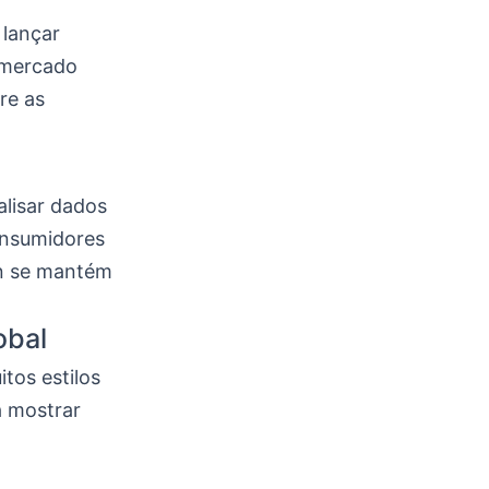
 lançar
 mercado
re as
alisar dados
onsumidores
in se mantém
obal
tos estilos
a mostrar