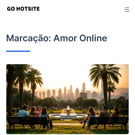
Ir
para
o
conteúdo
Marcação:
Amor Online