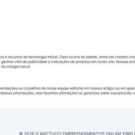
s e recursos de tecnologia móvel. Caso ocorra tal pedido, entre em contato co
sos ganhos vêm de publicidade e indicações de produtos em nosso site. Nossas 
 tecnologia móvel.
omendações ou conselhos de nossa equipe editorial em nossos artigos ou em qua
dessas informações, nem fazemos afirmações ou garantias sobre sua precisão ou
© 2026 G MATTUCCI EMPREENDIMENTOS ONLINE EIRELI CN