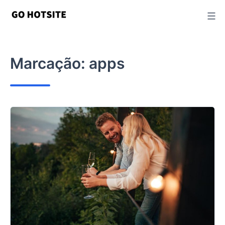
Ir
para
o
conteúdo
Marcação:
apps