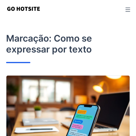
Ir
para
o
conteúdo
Marcação:
Como se
expressar por texto