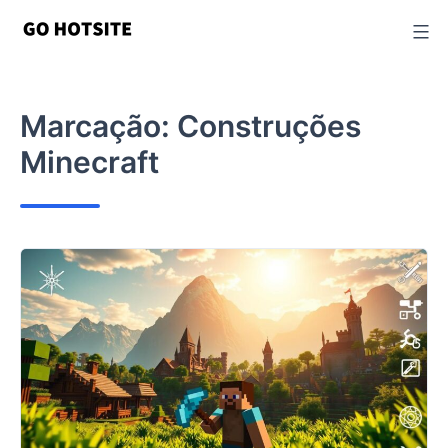
Ir
para
o
conteúdo
Marcação:
Construções
Minecraft