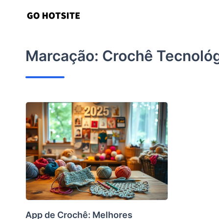
Ir
para
o
conteúdo
Marcação:
Crochê Tecnoló
App de Crochê: Melhores