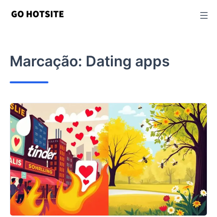
Ir
para
o
conteúdo
Marcação:
Dating apps