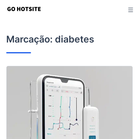
Ir
para
o
conteúdo
Marcação:
diabetes