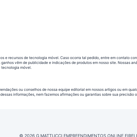
s e recursos de tecnologia móvel. Caso ocorra tal pedido, entre em contato co
sos ganhos vêm de publicidade e indicações de produtos em nosso site. Nossas 
 tecnologia móvel.
omendações ou conselhos de nossa equipe editorial em nossos artigos ou em qua
dessas informações, nem fazemos afirmações ou garantias sobre sua precisão ou
© 2026 G MATTUCCI EMPREENDIMENTOS ONLINE EIRELI CN