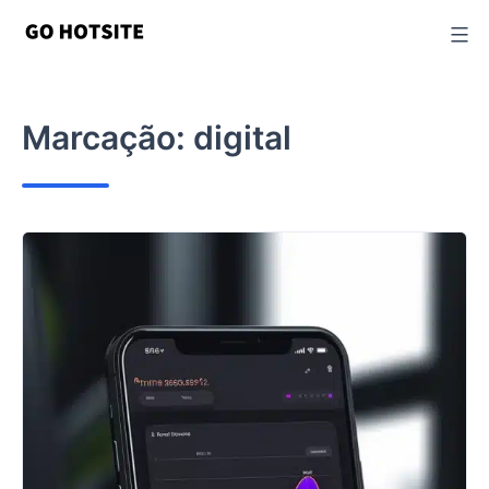
Ir
para
o
conteúdo
Marcação:
digital