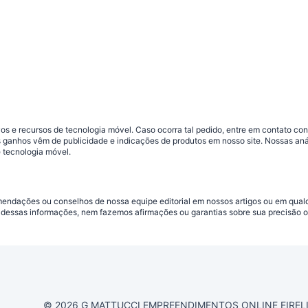
s e recursos de tecnologia móvel. Caso ocorra tal pedido, entre em contato co
sos ganhos vêm de publicidade e indicações de produtos em nosso site. Nossas 
 tecnologia móvel.
omendações ou conselhos de nossa equipe editorial em nossos artigos ou em qua
dessas informações, nem fazemos afirmações ou garantias sobre sua precisão ou
© 2026 G MATTUCCI EMPREENDIMENTOS ONLINE EIRELI CN