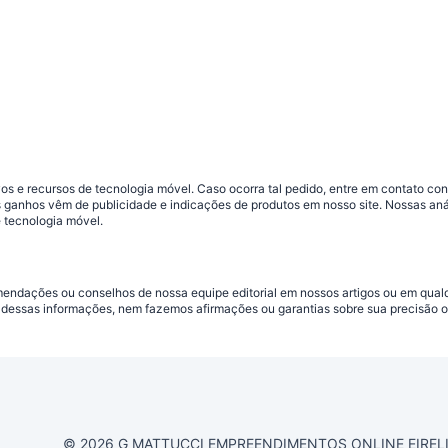
s e recursos de tecnologia móvel. Caso ocorra tal pedido, entre em contato co
sos ganhos vêm de publicidade e indicações de produtos em nosso site. Nossas 
 tecnologia móvel.
omendações ou conselhos de nossa equipe editorial em nossos artigos ou em qua
dessas informações, nem fazemos afirmações ou garantias sobre sua precisão ou
© 2026 G MATTUCCI EMPREENDIMENTOS ONLINE EIRELI CN