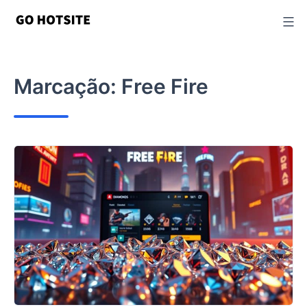
Ir
para
o
conteúdo
Marcação:
Free Fire