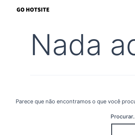
Ir
para
o
Nada a
conteúdo
Parece que não encontramos o que você procur
Procurar