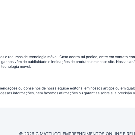
s e recursos de tecnologia móvel. Caso ocorra tal pedido, entre em contato co
sos ganhos vêm de publicidade e indicações de produtos em nosso site. Nossas 
 tecnologia móvel.
omendações ou conselhos de nossa equipe editorial em nossos artigos ou em qua
dessas informações, nem fazemos afirmações ou garantias sobre sua precisão ou
© 2026 G MATTUCCI EMPREENDIMENTOS ONLINE EIRELI CN