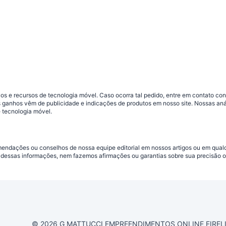
s e recursos de tecnologia móvel. Caso ocorra tal pedido, entre em contato co
sos ganhos vêm de publicidade e indicações de produtos em nosso site. Nossas 
 tecnologia móvel.
omendações ou conselhos de nossa equipe editorial em nossos artigos ou em qua
dessas informações, nem fazemos afirmações ou garantias sobre sua precisão ou
© 2026 G MATTUCCI EMPREENDIMENTOS ONLINE EIRELI CN