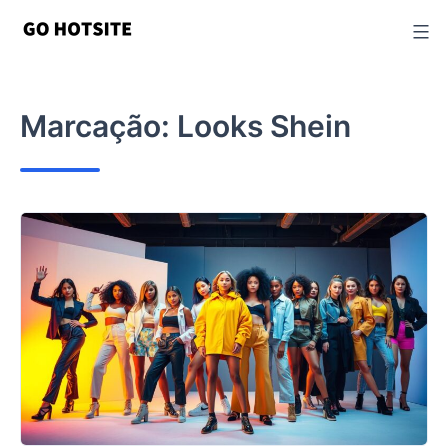
Ir
para
o
conteúdo
Marcação:
Looks Shein