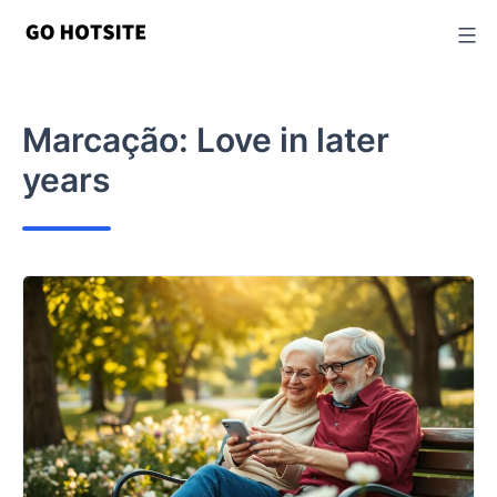
Ir
para
o
conteúdo
Marcação:
Love in later
years