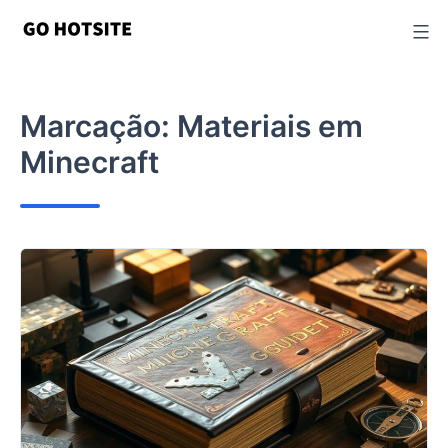
Ir
para
o
conteúdo
Marcação:
Materiais em
Minecraft